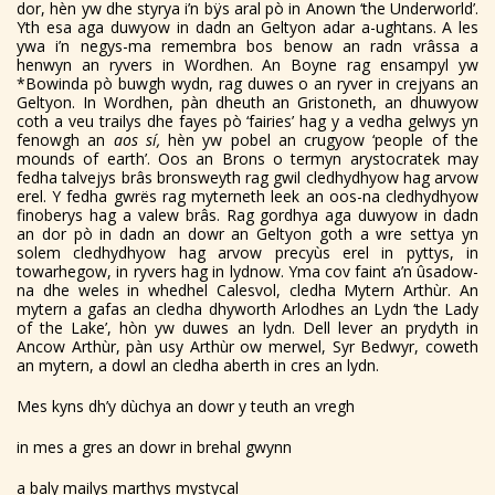
dor, hèn yw dhe styrya i’n bÿs aral pò in Anown ‘the Underworld’.
Yth esa aga duwyow in dadn an Geltyon adar a-ughtans. A les
ywa i’n negys-ma remembra bos benow an radn vrâssa a
henwyn an ryvers in Wordhen. An Boyne rag ensampyl yw
*Bowinda pò buwgh wydn, rag duwes o an ryver in crejyans an
Geltyon. In Wordhen, pàn dheuth an Gristoneth, an dhuwyow
coth a veu trailys dhe fayes pò ‘fairies’ hag y a vedha gelwys yn
fenowgh an
aos sí,
hèn yw pobel an crugyow ‘people of the
mounds of earth’. Oos an Brons o termyn arystocratek may
fedha talvejys brâs bronsweyth rag gwil cledhydhyow hag arvow
erel. Y fedha gwrës rag myterneth leek an oos-na cledhydhyow
finoberys hag a valew brâs. Rag gordhya aga duwyow in dadn
an dor pò in dadn an dowr an Geltyon goth a wre settya yn
solem cledhydhyow hag arvow precyùs erel in pyttys, in
towarhegow, in ryvers hag in lydnow. Yma cov faint a’n ûsadow-
na dhe weles in whedhel Calesvol, cledha Mytern Arthùr. An
mytern a gafas an cledha dhyworth Arlodhes an Lydn ‘the Lady
of the Lake’, hòn yw duwes an lydn. Dell lever an prydyth in
Ancow Arthùr, pàn usy Arthùr ow merwel, Syr Bedwyr, coweth
an mytern, a dowl an cledha aberth in cres an lydn.
Mes kyns dh’y dùchya an dowr y teuth an vregh
in mes a gres an dowr in brehal gwynn
a baly mailys marthys mystycal