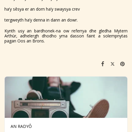
ha’y sêsya er an dorn ha’y swaysya crev
tergweyth ha’y denna in dann an dowr.
Kynth usy an bardhonek-na ow referrya dhe gledha Mytern
Arthùr, adhelergh dhodho yma dasson faint a solempnytas
pagan Oos an Brons.
AN RADYÔ