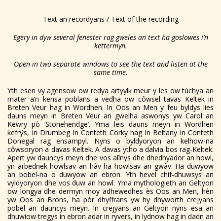
Text an recordyans / Text of the recording
Egery in dyw several fenester rag gweles an text ha goslowes i’n
kettermyn.
Open in two separate windows to see the text and listen at the
same time.
Yth esen vy agensow ow redya artyylk meur y les ow tùchya an
mater a’n kensa poblans a vedha ow côwsel tavas Keltek in
Breten Veur hag in Wordhen. In Oos an Men y feu byldys lies
dauns meyn in Breten Veur an gwelha aswonys yw Carol an
Kewry pò ‘Stonehendge’. Yma leis dauns meyn in Wordhen
kefrÿs, in Drumbeg in Conteth Corky hag in Beltany in Conteth
Donegal rag ensampyl. Nyns o byldyoryon an kelhow-na
côwsoryon a davas Keltek. A davas ytho a dalvia bos rag-Keltek.
Apert yw dauncys meyn dhe vos alînys dhe dhedhyador an howl,
yn arbednek howlsav an hâv ha howlsav an gwâv. Ha duwyow
an bobel-na o duwyow an ebron. Yth hevel chif-dhuwsys an
vyldyoryon dhe vos duw an howl. Yma mythologieth an Geltyon
ow longya dhe dermyn moy adhewedhes ès Oos an Men, hèn
yw Oos an Brons, ha pòr dhyffrans yw hy dhyworth crejyans
pobel an dauncys meyn. In crejyans an Geltyon nyns esa an
dhuwiow tregys in ebron adar in ryvers, in lydnow hag in dadn an