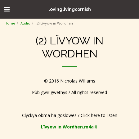
lovinglivingcornish
Home
Audio
(2) Lîvyow in Wordhen
(2) LÎVYOW IN
WORDHEN
© 2016 Nicholas Williams
Pùb gwir gwethys / All rights reserved
Clyckya obma ha goslowes / Click here to listen
Lîvyow in Wordhen.m4a