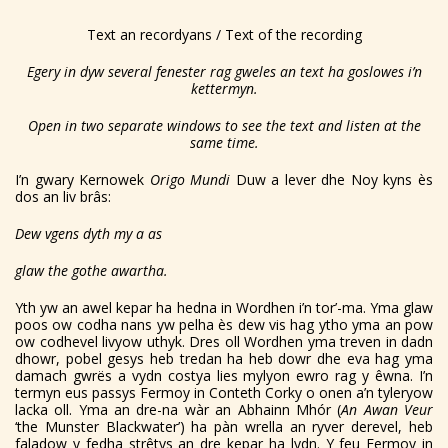
Text an recordyans / Text of the recording
Egery in dyw several fenester rag gweles an text ha goslowes i’n
kettermyn.
Open in two separate windows to see the text and listen at the
same time.
I’n gwary Kernowek
Origo Mundi
Duw a lever dhe Noy kyns ès
dos an liv brâs:
Dew vgens dyth my a as
glaw the gothe awartha.
Yth yw an awel kepar ha hedna in Wordhen i’n tor’-ma. Yma glaw
poos ow codha nans yw pelha ès dew vis hag ytho yma an pow
ow codhevel livyow uthyk. Dres oll Wordhen yma treven in dadn
dhowr, pobel gesys heb tredan ha heb dowr dhe eva hag yma
damach gwrës a vydn costya lies mylyon ewro rag y êwna. I’n
termyn eus passys Fermoy in Conteth Corky o onen a’n tyleryow
lacka oll. Yma an dre-na wàr an Abhainn Mhór (
An Awan Veur
‘the Munster Blackwater’) ha pàn wrella an ryver derevel, heb
faladow y fedha strêtys an dre kepar ha lydn. Y feu Fermoy in