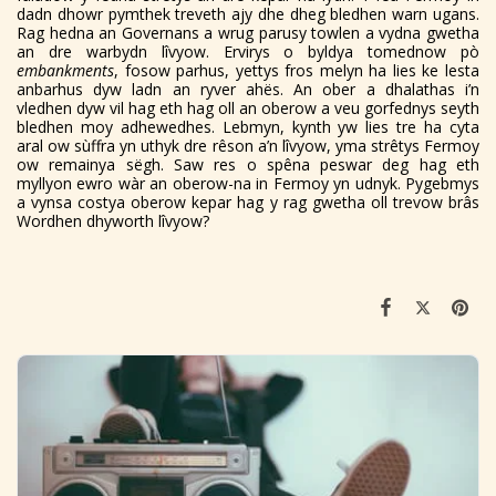
dadn dhowr pymthek treveth ajy dhe dheg bledhen warn ugans.
Rag hedna an Governans a wrug parusy towlen a vydna gwetha
an dre warbydn lîvyow. Ervirys o byldya tomednow pò
embankments
, fosow parhus, yettys fros melyn ha lies ke lesta
anbarhus dyw ladn an ryver ahës. An ober a dhalathas i’n
vledhen dyw vil hag eth hag oll an oberow a veu gorfednys seyth
bledhen moy adhewedhes. Lebmyn, kynth yw lies tre ha cyta
aral ow sùffra yn uthyk dre rêson a’n lîvyow, yma strêtys Fermoy
ow remainya sëgh. Saw res o spêna peswar deg hag eth
myllyon ewro wàr an oberow-na in Fermoy yn udnyk. Pygebmys
a vynsa costya oberow kepar hag y rag gwetha oll trevow brâs
Wordhen dhyworth lîvyow?