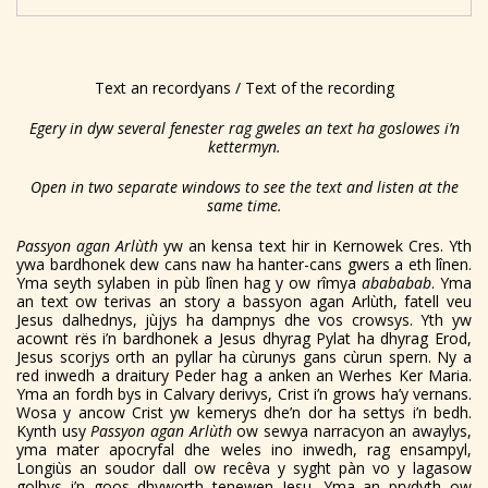
Text an recordyans / Text of the recording
Egery in dyw several fenester rag gweles an text ha goslowes i’n
kettermyn.
Open in two separate windows to see the text and listen at the
same time.
Passyon agan Arlùth
yw an kensa text hir in Kernowek Cres. Yth
ywa bardhonek dew cans naw ha hanter-cans gwers a eth lînen.
Yma seyth sylaben in pùb lînen hag y ow rîmya
abababab
. Yma
an text ow terivas an story a bassyon agan Arlùth, fatell veu
Jesus dalhednys, jùjys ha dampnys dhe vos crowsys. Yth yw
acownt rës i’n bardhonek a Jesus dhyrag Pylat ha dhyrag Erod,
Jesus scorjys orth an pyllar ha cùrunys gans cùrun spern. Ny a
red inwedh a draitury Peder hag a anken an Werhes Ker Maria.
Yma an fordh bys in Calvary derivys, Crist i’n grows ha’y vernans.
Wosa y ancow Crist yw kemerys dhe’n dor ha settys i’n bedh.
Kynth usy
Passyon agan Arl
ù
th
ow sewya narracyon an awaylys,
yma mater apocryfal dhe weles ino inwedh, rag ensampyl,
Longiùs an soudor dall ow recêva y syght pàn vo y lagasow
golhys i’n goos dhyworth tenewen Jesu. Yma an prydyth ow