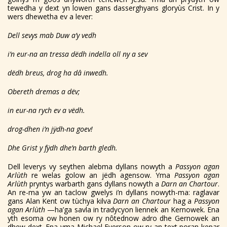
tewedha y dext yn lowen gans dasserghyans gloryùs Crist. In y
wers dhewetha ev a lever:
Dell sevys mab Duw a’y vedh
i
’n eur-na an tressa dëdh
indella oll ny a sev
d
ëdh breus,
drog ha dâ inwedh.
Obereth dremas a dëv;
in eur-na rych ev a v
ë
dh.
drog-dhen i’n jÿdh-na goev!
Dhe Grist y f
ÿdh dhe’n barth gledh.
Dell leverys vy seythen alebma dyllans nowyth a
Passyon agan
Arlùth
re welas golow an jëdh agensow. Yma
Passyon agan
Arlùth
pryntys warbarth gans dyllans nowyth a
Darn an Chartour
.
An re-ma yw an taclow gwelys i’n dyllans nowyth-ma: raglavar
gans Alan Kent ow tùchya kilva
Darn an Chartour
hag a
Passyon
agan Arlùth
—ha’ga savla in tradycyon liennek an Kernowek. Ena
yth esoma ow honen ow ry nôtednow adro dhe Gernowek an
dhew dext. Ena yma Michael Everson ow ry an text poran kepar