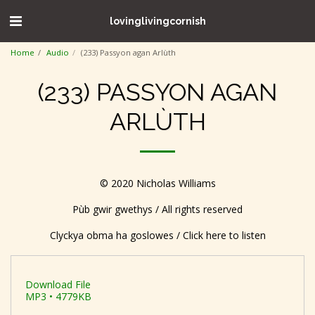
lovinglivingcornish
Home
Audio
(233) Passyon agan Arlùth
(233) PASSYON AGAN
ARLÙTH
© 2020 Nicholas Williams
Pùb gwir gwethys / All rights reserved
Clyckya obma ha goslowes / Click here to listen
Download File
MP3 • 4779KB