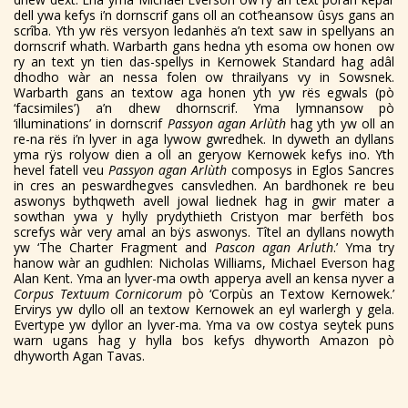
dell ywa kefys i’n dornscrif gans oll an cot’heansow ûsys gans an
scrîba. Yth yw rës versyon ledanhës a’n text saw in spellyans an
dornscrif whath. Warbarth gans hedna yth esoma ow honen ow
ry an text yn tien das-spellys in Kernowek Standard hag adâl
dhodho wàr an nessa folen ow thrailyans vy in Sowsnek.
Warbarth gans an textow aga honen yth yw rës egwals (pò
‘facsimiles’) a’n dhew dhornscrif. Yma lymnansow pò
‘illuminations’ in dornscrif
Passyon agan Arlùth
hag yth yw oll an
re-na rës i’n lyver in aga lywow gwredhek. In dyweth an dyllans
yma rÿs rolyow dien a oll an geryow Kernowek kefys ino. Yth
hevel fatell veu
Passyon agan Arlùth
composys in Eglos Sancres
in cres an peswardhegves cansvledhen. An bardhonek re beu
aswonys bythqweth avell jowal liednek hag in gwir mater a
sowthan ywa y hylly prydythieth Cristyon mar berfëth bos
screfys wàr very amal an bÿs aswonys. Tîtel an dyllans nowyth
yw ‘The Charter Fragment and
Pascon agan Arluth
.’ Yma try
hanow wàr an gudhlen: Nicholas Williams, Michael Everson hag
Alan Kent. Yma an lyver-ma owth apperya avell an kensa nyver a
Corpus Textuum Cornicorum
pò ‘Corpùs an Textow Kernowek.’
Ervirys yw dyllo oll an textow Kernowek an eyl warlergh y gela.
Evertype yw dyllor an lyver-ma. Yma va ow costya seytek puns
warn ugans hag y hylla bos kefys dhyworth Amazon pò
dhyworth Agan Tavas.