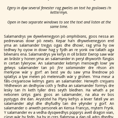
Egery in dyw several fenester rag gweles an text ha goslowes i’n
kettermyn.
Open in two separate windows to see the text and listen at the
same time.
Salamandrys yw dywelvenegyon pò
amphibians
, goos nessa an
pedrevanas dowr pò
newts
. Kepar ha’n dhywelvenegyon erel
yma an salamander tregys ogas dhe dhowr, rag yma hy ow
tedhwy hy oyow in dowr hag y fÿdh an re yonk ow tallath aga
bêwnans ena. Salamandrys yw kefys in oll brâstir Ewrop saw wàr
an brâstir y honen yma an salamander in peryl dhyworth fùngùs
in certan tyleryow. An salamander kebmyn menowgh lowr yw
gelwys salamander tan pò
fire salamande
r dre rêson a’n
merkyow wàr y gorf: an best yw du saw yma lînednow pò
splattys a lyw melen pò melenrudh wàr y grohen. Yma meur a
fâls-crejyansow kelmys gans an salamander. Herwyth crejyans
Yêdhewon an dedhyow coth y fedha an salamander formys dre
lesky tan i’n keth tyller dres seyth bledhen. Ha whath a pe
nebonen ùntys gans goos an salamander, na alsa ev bos
pystygys dre dan. Arystotel ha Plyny kefrÿs a lever fatell yw an
salamander abyl dhe dhyfudhy tan dre yêynder y gorf. An
salamander o arweth personek an Kensa Francys, mytern Frynk.
Y salamander ev a vedha dysqwedhys pùpprÿs avell dragon vian,
cùryn wàr hy fedn, ha hy in cres flabmow a dan oll adro dhedhy.