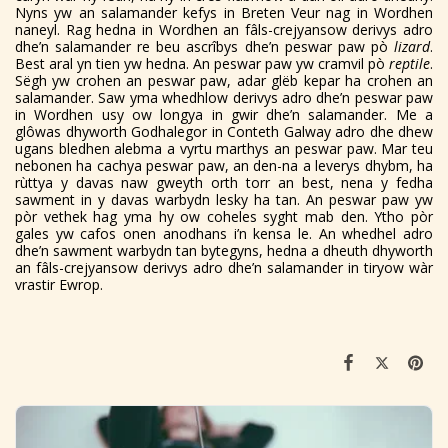
Nyns yw an salamander kefys in Breten Veur nag in Wordhen
naneyl. Rag hedna in Wordhen an fâls-crejyansow derivys adro
dhe’n salamander re beu ascrîbys dhe’n peswar paw pò
lizard
.
Best aral yn tien yw hedna. An peswar paw yw cramvil pò
reptile
.
Sëgh yw crohen an peswar paw, adar glëb kepar ha crohen an
salamander. Saw yma whedhlow derivys adro dhe’n peswar paw
in Wordhen usy ow longya in gwir dhe’n salamander. Me a
glôwas dhyworth Godhalegor in Conteth Galway adro dhe dhew
ugans bledhen alebma a vyrtu marthys an peswar paw. Mar teu
nebonen ha cachya peswar paw, an den-na a leverys dhybm, ha
rùttya y davas naw gweyth orth torr an best, nena y fedha
sawment in y davas warbydn lesky ha tan. An peswar paw yw
pòr vethek hag yma hy ow coheles syght mab den. Ytho pòr
gales yw cafos onen anodhans i’n kensa le. An whedhel adro
dhe’n sawment warbydn tan bytegyns, hedna a dheuth dhyworth
an fâls-crejyansow derivys adro dhe’n salamander in tiryow wàr
vrastir Ewrop.