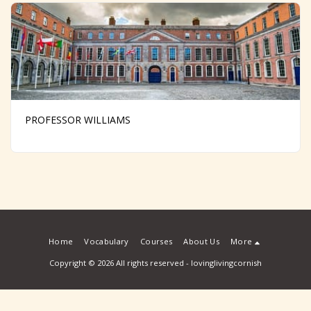
PROFESSOR WILLIAMS
Home
Vocabulary
Courses
About Us
More
Copyright © 2026 All rights reserved -
lovinglivingcornish