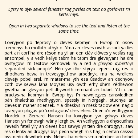
Egery in dyw several fenester rag gweles an text ha goslowes i’n
kettermyn.
Open in two separate windows to see the text and listen at the
same time.
Lovryjyon pò ‘leprosy’ o cleves kebmyn in Ewrop i’n osow
tremenys ha mollath uthyk o. Yma an cleves owth assaultya lies
part a’n corf ha dre rêson na yll an den clâv clôwes y vesîas rag
ensompel, y a vëdh kellys tabm ha tabm dre glevejyans ha dre
bystygow. I’n textow Kernowek ny a red a
glevyon dyberthys
‘separated sick people’. Hèn yw dhe styrya lepers, rag res o
dhodhans bewa in trevesygethow arbednyk, ma na wrellens
clevejy pobel erel. I’n mater-ma yth esa ûsadow an dedhyow
coth ow sewya laha Moyses usy owth erhy dhe’n Yêdhewon
gwetha an glevyon pell dhyworth remnant an bobel. Yth o an
practys-na kebmyn in Ewrop bys i’n nawnjegves cansvledhen
pàn dhalathas medhygyon, spessly in Norgagh, studhya an
cleves in maner sciensek. Y a dheskys in mesk taclow erel nag o
lovryjyon plagus pò ‘contagious’ dres ehen. Onen a’n vedhygyon
Nordek o Gerhard Hansen ha lovryjyon yw gelwys cleves
Hansen yn fenowgh wàr y lergh ev. An vedhygyon a dhyscudhas
inwedh fatell ylly an cleves bos sawys yn tien dre dhroggys, saw
res o lenky an droggys bys pedn whegh mis hag in certan câssys
bys pedn dewdhek mis. Nebes ha nebes yma nùmber an bobel