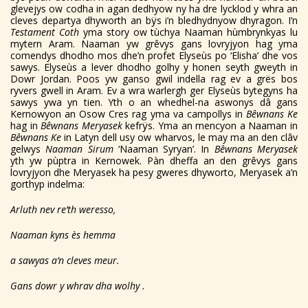
glevejys ow codha in agan dedhyow ny ha dre lycklod y whra an
cleves departya dhyworth an bÿs i’n bledhydnyow dhyragon. I’n
Testament Coth
yma story ow tùchya Naaman hùmbrynkyas lu
mytern Aram. Naaman yw grêvys gans lovryjyon hag yma
comendys dhodho mos dhe’n profet Elyseùs po ‘Elisha’ dhe vos
sawys. Elyseùs a lever dhodho golhy y honen seyth gweyth in
Dowr Jordan. Poos yw ganso gwil indella rag ev a grës bos
ryvers gwell in Aram. Ev a wra warlergh ger Elyseùs bytegyns ha
sawys ywa yn tien. Yth o an whedhel-na aswonys dâ gans
Kernowyon an Osow Cres rag yma va campollys in
Bêwnans Ke
hag in
Bêwnans Meryasek
kefrÿs. Yma an mencyon a Naaman in
Bêwnans Ke
in Latyn dell usy ow wharvos, le may ma an den clâv
gelwys
Naaman Sirum
‘Naaman Syryan’. In
Bêwnans Meryasek
yth yw pùptra in Kernowek. Pàn dheffa an den grêvys gans
lovryjyon dhe Meryasek ha pesy gweres dhyworto, Meryasek a’n
gorthyp indelma:
Arluth nev re’th weresso,
Naaman kyns ès hemma
a sawyas a’n cleves meur.
Gans dowr y whrav dha wolhy .