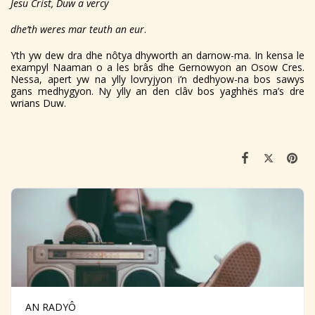
Jesu Crist, Duw a vercy
dhe’th weres mar teuth an eur
.
Yth yw dew dra dhe nôtya dhyworth an darnow-ma. In kensa le
exampyl Naaman o a les brâs dhe Gernowyon an Osow Cres.
Nessa, apert yw na ylly lovryjyon i’n dedhyow-na bos sawys
gans medhygyon. Ny ylly an den clâv bos yaghhës ma’s dre
wrians Duw.
AN RADYÔ