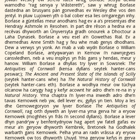
warnodho “rag servya y Vrâstereth”, saw y whrug Borlase
dastedna an brusyans pàn gonvedhas ev Wesley dhe vos den
jentyl. In pluw Lujowen yth o bal cober esa lies omgaregyn inhy.
Borlase a gùntellas meur anodhans hag ev a a’s presentyas dhe
Hendrajy Ashmole in Resohen. In part dre rêson a hedna ev a
recêvas dhyworth an Ûnyversyta gradh onourek a Dhoctour a
Laha Dynasek. Borlase a veu esel a’n Gowethas Rial. Ev a
dhemedhas Anne Smith hag y feu whe mab genys dhodhans.
Dew a verwys yn yonk. An mab a vab wydn Borlase o William
Copeland Borlase, antyqwaryan in Kernow i’n nawnjegves
cansvledhen, neb a veu inspîrys yn frâs gans y hendas, meur y
hanow. William Borlase a dhyllas try lyver in Sowsnek:
The
Antiquities of Cornwall
(kensa dyllans seytek hanter-cans
peswar;);
The Ancient and Present State of the Islands of Scilly
(seytek hanter-cans whe) ha
The Natural History of Cornwall
(seytek hanter-cans eth). Borlase a wodhya meur ow tùchya
olcanow ha carygy hag y kefyr acownt hir adro dhe’n re-na in y
Natural History
. Yma chaptra i’n lyver-ma inwedh adro dhe’n
tavas Kernowek neb yw, dell lever ev, gyllys yn tien. Moy a les
dhe Gernowegoryon yw lyver Borlase
The Antiquities of
Cornwall
, rag orth dyweth an lyver-ma yma gerva hir a eryow
Kernowek (moghhës yn frâs i’n second dyllans). Borlase a lever
dhyn pandr’yw y benfentydnyow hag apert yw fatell gafas ev
meur a’n geryow dhyworth Kembrek, Bretonek ha Godhalek
warbarth gans Kernowek. Pelha yma an radn vrâssa a’y eryow
Kernowek ow tos dhyworth Lhuyd. Yma geryow kefys in gerva