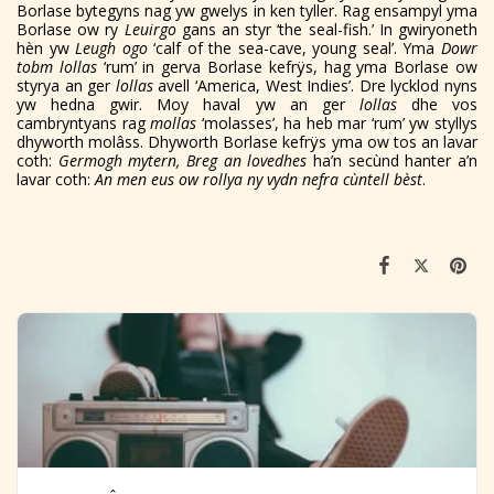
Borlase bytegyns nag yw gwelys in ken tyller. Rag ensampyl yma
Borlase ow ry
Leuirgo
gans an styr ‘the seal-fish.’ In gwiryoneth
hèn yw
Leugh ogo
‘calf of the sea-cave, young seal’. Yma
Dowr
tobm lollas
‘rum’ in gerva Borlase kefrÿs, hag yma Borlase ow
styrya an ger
lollas
avell ‘America, West Indies’. Dre lycklod nyns
yw hedna gwir. Moy haval yw an ger
lollas
dhe vos
cambryntyans rag
mollas
‘molasses’, ha heb mar ‘rum’ yw styllys
dhyworth molâss. Dhyworth Borlase kefrÿs yma ow tos an lavar
coth:
Germogh mytern, Breg an lovedhes
ha’n secùnd hanter a’n
lavar coth:
An men eus ow rollya ny vydn nefra cùntell bèst
.