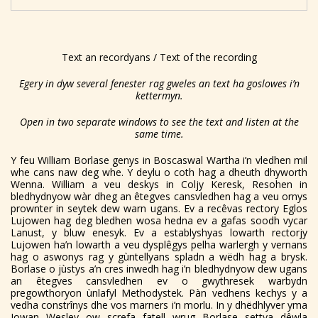
Text an recordyans / Text of the recording
Egery in dyw several fenester rag gweles an text ha goslowes i’n
kettermyn.
Open in two separate windows to see the text and listen at the
same time.
Y feu William Borlase genys in Boscaswal Wartha i’n vledhen mil
whe cans naw deg whe. Y deylu o coth hag a dheuth dhyworth
Wenna. William a veu deskys in Coljy Keresk, Resohen in
bledhydnyow wàr dheg an êtegves cansvledhen hag a veu ornys
prownter in seytek dew warn ugans. Ev a recêvas rectory Eglos
Lujowen hag deg bledhen wosa hedna ev a gafas soodh vycar
Lanust, y bluw enesyk. Ev a establyshyas lowarth rectorjy
Lujowen ha’n lowarth a veu dysplêgys pelha warlergh y vernans
hag o aswonys rag y gùntellyans spladn a wëdh hag a brysk.
Borlase o jùstys a’n cres inwedh hag i’n bledhydnyow dew ugans
an êtegves cansvledhen ev o gwythresek warbydn
pregowthoryon ùnlafyl Methodystek. Pàn vedhens kechys y a
vedha constrînys dhe vos marners i’n morlu. In y dhëdhlyver yma
Jowan Wesley ow screfa fatell wrug Borlase settya dêwla