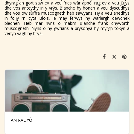
dhyrag an gort saw ev a veu fries wàr appêl rag ev a veu jùjys
dhe vos anteythy in y vrÿs. Blanche hy honen a veu dyscudhys
dhe vos ow sùffra muscogneth heb sawyans. Hy a veu anedhys
in foljy i’n cyta Blois, le may ferwys hy warlergh dewdhek
bledhen. Heb mar nyns o mabm Blanche frank dhyworth
muscogneth. Nyns o hy gwrians a brysonya hy myrgh tôkyn a
venyn yagh hy brÿs.
AN RADYÔ