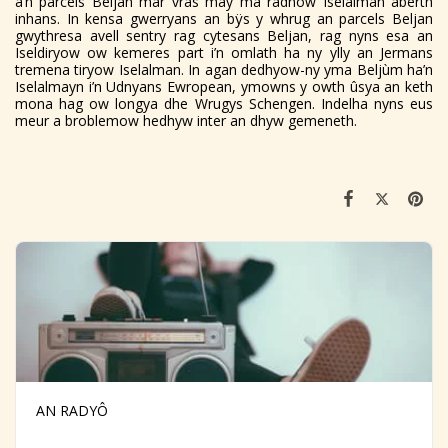
a’n parcels Beljan mar vrâs may ma radnow Iselalman aberth
inhans. In kensa gwerryans an bÿs y whrug an parcels Beljan
gwythresa avell sentry rag cytesans Beljan, rag nyns esa an
Iseldiryow ow kemeres part i’n omlath ha ny ylly an Jermans
tremena tiryow Iselalman. In agan dedhyow-ny yma Beljùm ha’n
Iselalmayn i’n Udnyans Ewropean, ymowns y owth ûsya an keth
mona hag ow longya dhe Wrugys Schengen. Indelha nyns eus
meur a broblemow hedhyw inter an dhyw gemeneth.
AN RADYÔ