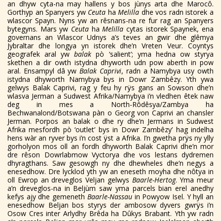
an dhyw cyta-na may hallens y bos jùnys arta dhe Marocô.
Gorthyp an Spanyers yw
Ceuta
ha
Melilla
dhe vos radn istorek a
wlascor Spayn. Nyns yw an rêsnans-na re fur rag an Spanyers
bytegyns. Mars yw
Ceuta
ha
Melilla
cytas istorek Spaynek, ena
governans an Wlascor Udnys a’s teves an gwir dhe glêmya
Jybraltar dhe longya yn istorek dhe’n Vreten Veur. Coyntys
geografek aral yw
balak
pò ‘salient’; yma hedna ow styrya
skethen a dir owth istydna dhyworth udn pow aberth in pow
aral. Ensampyl dâ yw
Balak Caprivi
, radn a Namybya usy owth
istydna dhyworth Namybya bys in Dowr Zambêzy. Yth ywa
gelwys Balak Caprivi, rag y feu hy rÿs gans an Sowson dhe’n
wlasva Jerman a Sudwest Afrika/Namybya i’n vledhen êtek naw
deg in mes a North-Rôdêsya/Zambya ha
Bechwanalond/Botswana pàn o Georg von Caprivi an chansler
Jerman. Porpos an balak o dhe ry dhe’n Jermans in Sudwest
Afrika mesfordh pò ‘outlet’ bys in Dowr Zambêzy’ hag indelha
hens wàr an ryver bys i’n cost ÿst a Afrika. I’n gwetha prÿs ny ylly
gorholyon mos oll an fordh dhyworth Balak Caprivi dhe’n mor
dre rêson Dowrlabmow Vyctorya dhe vos lestans dydremen
dhyragthans. Saw gesowgh ny dhe dhewheles dhe’n negys a
enesedhow. Dre lycklod yth yw an eneseth moyha dhe nôtya in
oll Ewrop an dreveglos Veljan gelwys
Baarle-Hertog
. Yma meur
a’n dreveglos-na in Beljùm saw yma parcels bian erel anedhy
kefys ajy dhe gemeneth
Baarle-Nassau
in Powyow Isel. Y hyll an
enesedhow Beljan bos styrys der ambosow dyvers gwrÿs i’n
Osow Cres inter Arlydhy Brêda ha Dûkys Brabant. Yth yw radn