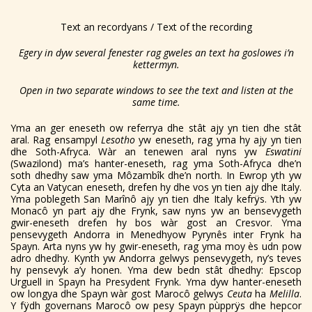
Text an recordyans / Text of the recording
Egery in dyw several fenester rag gweles an text ha goslowes i’n
kettermyn.
Open in two separate windows to see the text and listen at the
same time.
Yma an ger eneseth ow referrya dhe stât ajy yn tien dhe stât
aral. Rag ensampyl
Lesotho
yw eneseth, rag yma hy ajy yn tien
dhe Soth-Afryca. Wàr an tenewen aral nyns yw
Eswatini
(Swazilond) ma’s hanter-eneseth, rag yma Soth-Afryca dhe’n
soth dhedhy saw yma Môzambîk dhe’n north. In Ewrop yth yw
Cyta an Vatycan eneseth, drefen hy dhe vos yn tien ajy dhe Italy.
Yma poblegeth San Marînô ajy yn tien dhe Italy kefrÿs. Yth yw
Monacô yn part ajy dhe Frynk, saw nyns yw an bensevygeth
gwir-eneseth drefen hy bos wàr gost an Cresvor. Yma
pensevygeth Andorra in Menedhyow Pyrynês inter Frynk ha
Spayn. Arta nyns yw hy gwir-eneseth, rag yma moy ès udn pow
adro dhedhy. Kynth yw Andorra gelwys pensevygeth, ny’s teves
hy pensevyk a’y honen. Yma dew bedn stât dhedhy: Epscop
Urguell in Spayn ha Presydent Frynk. Yma dyw hanter-eneseth
ow longya dhe Spayn wàr gost Marocô gelwys
Ceuta
ha
Melilla
.
Y fÿdh governans Marocô ow pesy Spayn pùpprÿs dhe hepcor