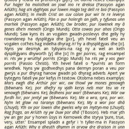
Pur hager ha molothek an jowl ino re dreksa
(Passyon agan
Arlùth);
hag a’n dyghtyas pur lowen maga teg dell re bia
(Passyon
agan Arlùth);
In medh Crist an cuv colon pur wir te re leverys
(Passyon agan Arlùth);
Pàn o pur holergh an jÿdh, y tyfunas unn
marhek
(Passyon agan Arlùth);
Ow broder, pur lowenek my â
genes dhe’n meneth
(Origo Mundi);
Otta cowas pur ahas
(Origo
Mundi); Saw kyns ès an vogalen gwadn-poslevys dhe gelly hy
rowndenep ha dysplêgya dhe [pi:r], yth hevel fatell veu an
vogalen cot’hës hag indelha dhyrag /r/ hy a dhysplêgyas dhe [o].
Nyns yw desmyk an tybyans-na rag ny a wel an keth
dysplêgyans dhyworth [y] dhe [o] i’n ger
porres
, rag ensampel
in:
rës yw y wruthyl porrës
(Origo Mundi) ha
rës yw y vos gwir
porrës
(Passio Christi). Yth hevel fatell o *
purrës
an form
wredhek. Nyns yw godhvedhys pana dermyn poran a veu
por
gwrÿs a
pur
dhyrag hanow gwadn pò dhyrag adverb. Apert yw
bytegyns fatell yw
por
kefys i’n textow. Otobma nebes examplys:
Mars ewgh dhe Arthùr por wir, ow thowl yw mones genowgh
(Bêwnans Ke);
por dhefry ny vÿdh kerys neb mar teu va re
venowgh
(Bêwnans Ke);
Bedhens por war!
(Bêwnans Ke);
Wàr ow
fordh hir, por jentyl yw
(Bêwnans Ke);
Me a wra, syra, por wir.
Ny’m let glaw na taranys
(Bêwnans Ke);
My a wor por dhâ
(Lhuyd);
Yth ov por lowen dhe gweles why an myttyn-ma
(Lhuyd);
Rag fraga, an Arlùth ny yw Duw por dhâ
(TBoson). Heb mar yth
yw an ger
pur
y honen ûsys in Kernowek dhe styrya ‘pure, true,
very, utter.’ Ensampel spladn a gefyr i ’n tyller-ma in Passyon
agan Arlùth:
Why a dheuth dhymm in arvow dre draison in unn