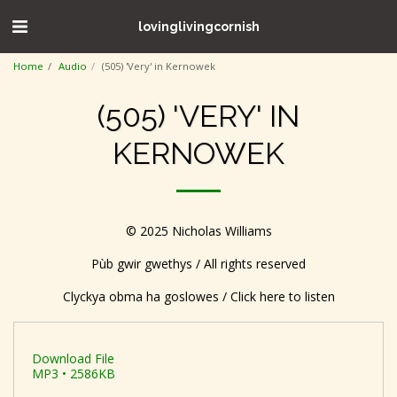
lovinglivingcornish
Home
Audio
(505) 'Very' in Kernowek
(505) 'VERY' IN
KERNOWEK
© 2025 Nicholas Williams
Pùb gwir gwethys / All rights reserved
Clyckya obma ha goslowes / Click here to listen
Download File
MP3 • 2586KB