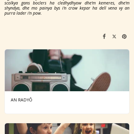
scolkya gans boclers ha cledhydhyow dhe’m kemeres, dhe’m
shyndya, dhe mo painya bys i’n crow kepar ha dell vena vy
an
purra lader i’n pow.
AN RADYÔ