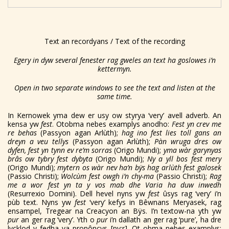
Text an recordyans / Text of the recording
Egery in dyw several fenester rag gweles an text ha goslowes i’n
kettermyn.
Open in two separate windows to see the text and listen at the
same time.
In Kernowek yma dew er usy ow styrya ‘very’ avell adverb. An
kensa yw
fest
. Otobma nebes examplys anodho:
Fest yn crev me
re behas
(Passyon agan Arlùth);
hag ino fest lies toll gans an
dreyn a veu tellys
(Passyon agan Arlùth);
Pàn wruga dres ow
dyfen, fest yn tynn ev re’m sorras
(Origo Mundi);
yma wàr garynyas
brâs ow tybry fest dybyta
(Origo Mundi);
Ny a yll bos fest mery
(Origo Mundi);
mytern os wàr nev ha’n bÿs hag arlùth fest galosek
(Passio Christi);
Wolcùm fest owgh i’n chy-ma
(Passio Christi);
Rag
me a wor fest yn ta y vos mab dhe Varia ha duw inwedh
(Resurrexio Domini). Dell hevel nyns yw
fest
ûsys rag ‘very’ i’n
pùb text. Nyns yw
fest
‘very’ kefys in Bêwnans Meryasek, rag
ensampel, Tregear na Creacyon an Bÿs. I’n textow-na yth yw
pur
an ger rag ‘very’. Yth o
pur
i’n dallath an ger rag ‘pure’, ha dre
lycklod y fedha va pronôncys [py:r]. Ot obma nebes examplys: