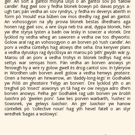
ger. An sort a gantol moyha ûsys o an gantol sov pò ‘tallow
candle’. Rag gwil sov y fedha blonek bowyn pò davas pryjys a-
ugh tan; pàn vedha an sov ryndrys, y fedha ev deverys aberth in
form pò ‘mould’ esa bûben ow mos dredhy rag gwil an gantol.
An vohosogyon na ylly provia blonek bestas dhedhans aga
honen rag gwil sov, a wre ûsya neb tra aral, dyppa blonek, hèn
yw dhe styrya lysten a badn ow lesky in sowcer a vlonek. Dre
lycklod ny vedha wheg an saworen a vedha ow tos dhyworto.
Golow aral rag an vohosogyon o an borven pò ‘rush candle’. An
porv a vedha cùntellys hag alowys dhe seha. Ena kenyver plans
a vedha dyruskys rag dysclôsya an marou pò ‘pith’ gwydn wàr jy.
Marou oll an porv a vedha trohys in blonek tedhys hag ena
settys war sensyas horn. Pàn vedha an borven anowys yn
fenowgh hy a wre ry golow gwell ès drog-cantol sov. In tyleryow
in Wordhen udn borven avell golow a vedha henwys
geataire
.
Onen a henwyn an hirwarrow, an ‘daddy-long-legs’ in Godhalek
yw
Pilib an gheataire
‘Felyp an borven’. Dre lycklod yth o an
treghvil pò ‘insect’ aswonys yn tâ hag ev ow neyjya adro dhe’n
borven anowys. Pelha ger Godhalek rag udn borven yw
brobh
luachra
pò ‘gwelen porv’. Saw lies porven warbarth, ‘rushes’ in
Sowsnek, yw gelwys
luachair.
An ger
luachair
yw hanow
cùntellek pò ‘collective noun’ hag yth hevel fatell o an styr
wredhek ‘bagas a wolowys’.