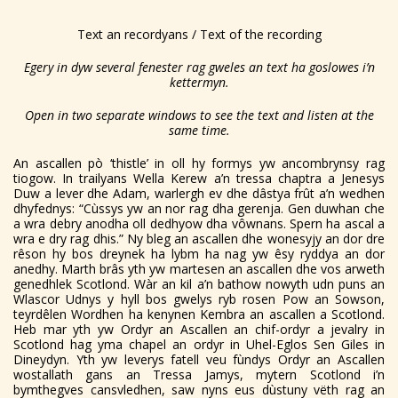
Text an recordyans / Text of the recording
Egery in dyw several fenester rag gweles an text ha goslowes i’n
kettermyn.
Open in two separate windows to see the text and listen at the
same time.
An ascallen pò ‘thistle’ in oll hy formys yw ancombrynsy rag
tiogow. In trailyans Wella Kerew a’n tressa chaptra a Jenesys
Duw a lever dhe Adam, warlergh ev dhe dâstya frût a’n wedhen
dhyfednys: “Cùssys yw an nor rag dha gerenja. Gen duwhan che
a wra debry anodha oll dedhyow dha vôwnans. Spern ha ascal a
wra e dry rag dhis.” Ny bleg an ascallen dhe wonesyjy an dor dre
rêson hy bos dreynek ha lybm ha nag yw êsy ryddya an dor
anedhy. Marth brâs yth yw martesen an ascallen dhe vos arweth
genedhlek Scotlond. Wàr an kil a’n bathow nowyth udn puns an
Wlascor Udnys y hyll bos gwelys ryb rosen Pow an Sowson,
teyrdêlen Wordhen ha kenynen Kembra an ascallen a Scotlond.
Heb mar yth yw Ordyr an Ascallen an chif-ordyr a jevalry in
Scotlond hag yma chapel an ordyr in Uhel-Eglos Sen Giles in
Dineydyn. Yth yw leverys fatell veu fùndys Ordyr an Ascallen
wostallath gans an Tressa Jamys, mytern Scotlond i’n
bymthegves cansvledhen, saw nyns eus dùstuny vëth rag an