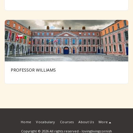
PROFESSOR WILLIAMS
Home
Vocabulary
Courses
About Us
More
Copyright © 2026 All rights reserved -
lovinglivingcornish