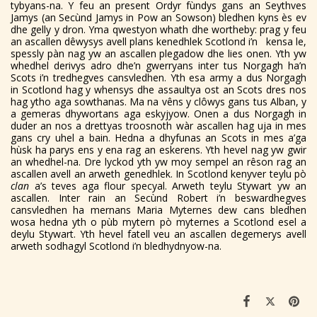
tybyans-na. Y feu an present Ordyr fùndys gans an Seythves
Jamys (an Secùnd Jamys in Pow an Sowson) bledhen kyns ès ev
dhe gelly y dron. Yma qwestyon whath dhe wortheby: prag y feu
an ascallen dêwysys avell plans kenedhlek Scotlond i’n kensa le,
spessly pàn nag yw an ascallen plegadow dhe lies onen. Yth yw
whedhel derivys adro dhe’n gwerryans inter tus Norgagh ha’n
Scots i’n tredhegves cansvledhen. Yth esa army a dus Norgagh
in Scotlond hag y whensys dhe assaultya ost an Scots dres nos
hag ytho aga sowthanas. Ma na vêns y clôwys gans tus Alban, y
a gemeras dhywortans aga eskyjyow. Onen a dus Norgagh in
duder an nos a drettyas troosnoth wàr ascallen hag uja in mes
gans cry uhel a bain. Hedna a dhyfunas an Scots in mes a’ga
hùsk ha parys ens y ena rag an eskerens. Yth hevel nag yw gwir
an whedhel-na. Dre lyckod yth yw moy sempel an rêson rag an
ascallen avell an arweth genedhlek. In Scotlond kenyver teylu pò
clan
a’s teves aga flour specyal. Arweth teylu Stywart yw an
ascallen. Inter rain an Secùnd Robert i’n beswardhegves
cansvledhen ha mernans Maria Myternes dew cans bledhen
wosa hedna yth o pùb mytern pò myternes a Scotlond esel a
deylu Stywart. Yth hevel fatell veu an ascallen degemerys avell
arweth sodhagyl Scotlond i’n bledhydnyow-na.