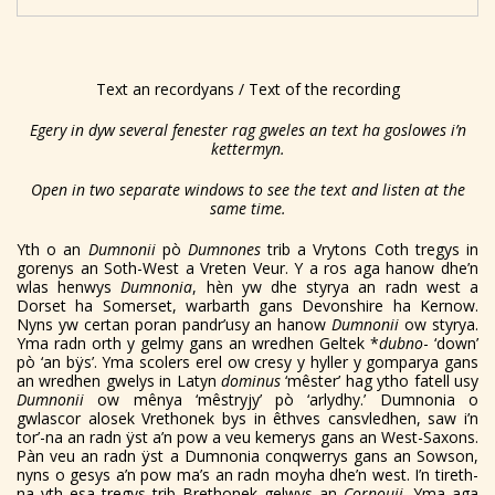
Text an recordyans / Text of the recording
Egery in dyw several fenester rag gweles an text ha goslowes i’n
kettermyn.
Open in two separate windows to see the text and listen at the
same time.
Yth o an
Dumnonii
pò
Dumnones
trib a Vrytons Coth tregys in
gorenys an Soth-West a Vreten Veur. Y a ros aga hanow dhe’n
wlas henwys
Dumnonia
, hèn yw dhe styrya an radn west a
Dorset ha Somerset, warbarth gans Devonshire ha Kernow.
Nyns yw certan poran pandr’usy an hanow
Dumnonii
ow styrya.
Yma radn orth y gelmy gans an wredhen Geltek *
dubno
- ‘down’
pò ‘an bÿs’. Yma scolers erel ow cresy y hyller y gomparya gans
an wredhen gwelys in Latyn
dominus
‘mêster’ hag ytho fatell usy
Dumnonii
ow mênya ‘mêstryjy’ pò ‘arlydhy.’ Dumnonia o
gwlascor alosek Vrethonek bys in êthves cansvledhen, saw i’n
tor’-na an radn ÿst a’n pow a veu kemerys gans an West-Saxons.
Pàn veu an radn ÿst a Dumnonia conqwerrys gans an Sowson,
nyns o gesys a’n pow ma’s an radn moyha dhe’n west. I’n tireth-
na yth esa tregys trib Brethonek gelwys an
Cornouii
. Yma aga