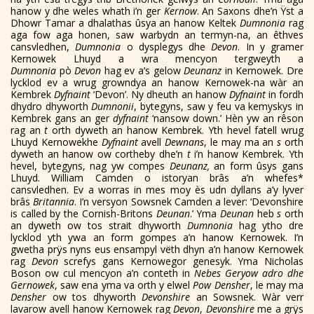
hanow y dhe weles whath i’n ger
Kernow
. An Saxons dhe’n Ÿst a
Dhowr Tamar a dhalathas ûsya an hanow Keltek
Dumnonia
rag
aga fow aga honen, saw warbydn an termyn-na, an êthves
cansvledhen,
Dumnonia
o dysplegys dhe
Devon
. In y gramer
Kernowek Lhuyd a wra mencyon tergweyth a
Dumnonia
pò
Devon
hag ev a’s gelow
Deunanz
in Kernowek. Dre
lycklod ev a wrug growndya an hanow Kernowek-na wàr an
Kembrek
Dyfnaint
‘Devon’. Ny dheuth an hanow
Dyfnaint
in fordh
dhydro dhyworth
Dumnonii
, bytegyns, saw y feu va kemyskys in
Kembrek gans an ger
dyfnaint
‘nansow down.’ Hèn yw an rêson
rag an
t
orth dyweth an hanow Kembrek. Yth hevel fatell wrug
Lhuyd Kernowekhe
Dyfnaint
avell
Dewnans
, le may ma an
s
orth
dyweth an hanow ow cortheby dhe’n
t
i’n hanow Kembrek. Yth
hevel, bytegyns, nag yw compes
Deunanz,
an form ûsys gans
Lhuyd. William Camden o istoryan brâs a’n whefes*
cansvledhen. Ev a worras in mes moy ès udn dyllans a’y lyver
brâs
Britannia
. I’n versyon Sowsnek Camden a lever: ‘Devonshire
is called by the Cornish-Britons
Deunan
.’ Yma
Deunan
heb
s
orth
an dyweth ow tos strait dhyworth
Dumnonia
hag ytho dre
lycklod yth ywa an form gompes a’n hanow Kernowek. I’n
gwetha prÿs nyns eus ensampyl vëth dhyn a’n hanow Kernowek
rag
Devon
screfys gans Kernowegor genesyk. Yma Nicholas
Boson ow cul mencyon a’n conteth in
Nebes Geryow adro dhe
Gernowek
, saw ena yma va orth y elwel
Pow Densher
, le may ma
Densher
ow tos dhyworth
Devonshire
an Sowsnek. Wàr verr
lavarow avell hanow Kernowek rag
Devon
,
Devonshire
me a grÿs