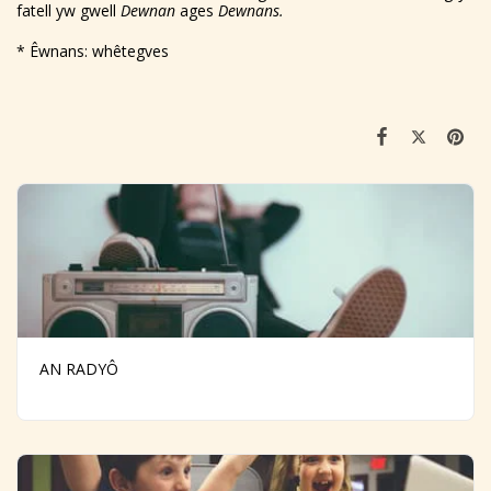
fatell yw gwell
Dewnan
ages
Dewnans.
* Êwnans: whêtegves
AN RADYÔ