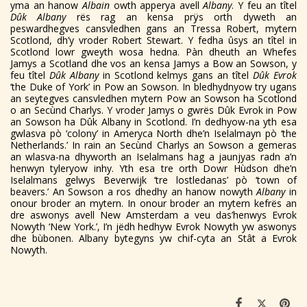
yma an hanow
Albain
owth apperya avell
Albany
. Y feu an tîtel
Dûk Albany
rës rag an kensa prÿs orth dyweth an
peswardhegves cansvledhen gans an Tressa Robert, mytern
Scotlond, dh’y vroder Robert Stewart. Y fedha ûsys an tîtel in
Scotlond lowr gweyth wosa hedna. Pàn dheuth an Whefes
Jamys a Scotland dhe vos an kensa Jamys a Bow an Sowson, y
feu tîtel
Dûk Albany
in Scotlond kelmys gans an tîtel
Dûk Evrok
‘the Duke of York’ in Pow an Sowson. In bledhydnyow try ugans
an seytegves cansvledhen mytern Pow an Sowson ha Scotlond
o an Secùnd Charlys. Y vroder Jamys o gwrës Dûk Evrok in Pow
an Sowson ha Dûk Albany in Scotlond. I’n dedhyow-na yth esa
gwlasva pò ‘colony’ in Ameryca North dhe’n Iselalmayn pò ‘the
Netherlands.’ In rain an Secùnd Charlys an Sowson a gemeras
an wlasva-na dhyworth an Iselalmans hag a jaunjyas radn a’n
henwyn tyleryow inhy. Yth esa tre orth Dowr Hùdson dhe’n
Iselalmans gelwys Beverwijk ‘tre lostledanas’ pò ‘town of
beavers.’ An Sowson a ros dhedhy an hanow nowyth
Albany
in
onour broder an mytern. In onour broder an mytern kefrës an
dre aswonys avell New Amsterdam a veu das’henwys Evrok
Nowyth ‘New York.’‚ I’n jëdh hedhyw Evrok Nowyth yw aswonys
dhe bùbonen. Albany bytegyns yw chif-cyta an Stât a Evrok
Nowyth.