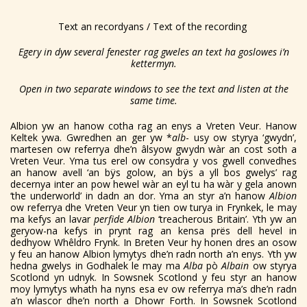
Text an recordyans / Text of the recording
Egery in dyw several fenester rag gweles an text ha goslowes i’n
kettermyn.
Open in two separate windows to see the text and listen at the
same time.
Albion yw an hanow cotha rag an enys a Vreten Veur. Hanow
Keltek ywa. Gwredhen an ger yw *
alb
- usy ow styrya ‘gwydn’,
martesen ow referrya dhe’n âlsyow gwydn wàr an cost soth a
Vreten Veur. Yma tus erel ow consydra y vos gwell convedhes
an hanow avell ‘an bÿs golow, an bÿs a yll bos gwelys’ rag
decernya inter an pow hewel wàr an eyl tu ha wàr y gela anown
‘the underworld’ in dadn an dor. Yma an styr a’n hanow
Albion
ow referrya dhe Vreten Veur yn tien ow turya in Frynkek, le may
ma kefys an lavar
perfide Albion
‘treacherous Britain’. Yth yw an
geryow-na kefys in prynt rag an kensa prës dell hevel in
dedhyow Whêldro Frynk. In Breten Veur hy honen dres an osow
y feu an hanow Albion lymytys dhe’n radn north a’n enys. Yth yw
hedna gwelys in Godhalek le may ma
Alba
pò
Albain
ow styrya
Scotlond yn udnyk. In Sowsnek Scotlond y feu styr an hanow
moy lymytys whath ha nyns esa ev ow referrya ma’s dhe’n radn
a’n wlascor dhe’n north a Dhowr Forth. In Sowsnek Scotlond