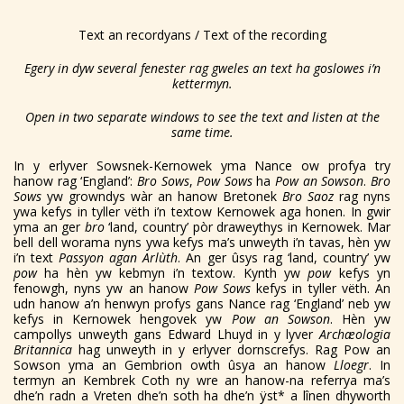
Text an recordyans / Text of the recording
Egery in dyw several fenester rag gweles an text ha goslowes i’n
kettermyn.
Open in two separate windows to see the text and listen at the
same time.
In y erlyver Sowsnek-Kernowek yma Nance ow profya try
hanow rag ‘England’:
Bro Sows
,
Pow Sows
ha
Pow an Sowson
.
Bro
Sows
yw growndys wàr an hanow Bretonek
Bro Saoz
rag nyns
ywa kefys in tyller vëth i’n textow Kernowek aga honen. In gwir
yma an ger
bro
‘land, country’ pòr draweythys in Kernowek. Mar
bell dell worama nyns ywa kefys ma’s unweyth i’n tavas, hèn yw
i’n text
Passyon agan Arlùth
. An ger ûsys rag ‘land, country’ yw
pow
ha hèn yw kebmyn i’n textow. Kynth yw
pow
kefys yn
fenowgh, nyns yw an hanow
Pow Sows
kefys in tyller vëth. An
udn hanow a’n henwyn profys gans Nance rag ‘England’ neb yw
kefys in Kernowek hengovek yw
Pow an Sowson
. Hèn yw
campollys unweyth gans Edward Lhuyd in y lyver
Archæologia
Britannica
hag unweyth in y erlyver dornscrefys. Rag Pow an
Sowson yma an Gembrion owth ûsya an hanow
Lloegr
. In
termyn an Kembrek Coth ny wre an hanow-na referrya ma’s
dhe’n radn a Vreten dhe’n soth ha dhe’n ÿst* a lînen dhyworth