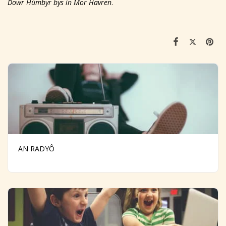
Dowr Hùmbyr bys in Mor Havren
.
AN RADYÔ