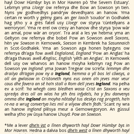
hayl Dowr Hùmbyr bys in Mor Havren pò ‘the Severn Estuary’.
Lebmyn yma
Lloegr
ow referrya dhe Bow an Sowson yn tien.
Nyns yw godhvedhys pandr’yw devedhyans an hanow. Yma
certan re worth y gelmy gans an ger
laoch
‘soudor’ in Godhalek
hag ytho y a grës fatell usy
Lloegr
ow styrya ‘cùntellyans a
werroryon’. Yma re erel ow cresy an hanow dhe styrya ‘pow wàr
an amal, pow wàr an oryon’. Tra aral a les yw hebma: yma an
Geltyon ow referrya dhe bobel Pow an Sowson avell
Saxons
,
hèn yw
Sowson
in Kernowek,
Saeson
in Kembrek ha
Sasunnaich
in Scot-Godhalek. Yma an Sowson aga honen bytegyns ow
referrya dh’aga fow avell
Englalond
,
England
‘Pow an Anglas’ ha
dh’aga thavas avell
Ænglisc
,
English
‘yêth an Anglas’. In Kernowek
dell usy ow wharvos an hanow moyha kebmyn rag Pow an
Sowson yw
Inglond
: yma Jowan Tregear ow screfa:
lemmyn dhe
drailya dh’agan pow ny a
Inglond
, hemma a yll bos lel côwsys, a
oll an gwlasow in Cristoneth nyns eus onen a’n jeves mar veur
caus dhe favera an sê ha’n stall a Rom dell jeves
Inglond
.
Ha pelha
ev a scrif: ‘
ha whegh cans bledhen wosa Crist an Saxons a veu
spredys dres oll an wlas ha yth êns infydels, ha y feu danvenys
omma dhe
Inglond
an moyha nôtabyl tus deskys rag progeth, ha’n
re-na a wrug convertya lies mil a vilyow dhe’n fëdh.’
Scant ny wra
an hanow
Inglond
plêsya meur a Gernowegoryon. An gùssul
welha ytho yw ûsya hanow Lhuyd:
Pow an Sowson
.
*Me a lever
dhe’n ÿst
a lînen dhyworth hayl Dowr Hùmbyr bys in
Mor Havren
. Hedna a dalvia bos
dhe’n west
a lînen dhyworth hayl