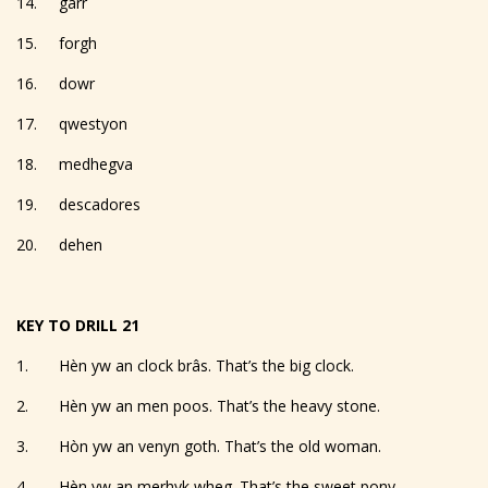
14. garr
15. forgh
16. dowr
17. qwestyon
18. medhegva
19. descadores
20. dehen
KEY TO DRILL 21
1. Hèn yw an clock brâs. That’s the big clock.
2. Hèn yw an men poos. That’s the heavy stone.
3. Hòn yw an venyn goth. That’s the old woman.
4. Hèn yw an merhyk wheg. That’s the sweet pony.