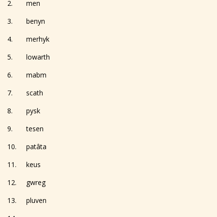
2. men
3. benyn
4. merhyk
5. lowarth
6. mabm
7. scath
8. pysk
9. tesen
10. patâta
11. keus
12. gwreg
13. pluven