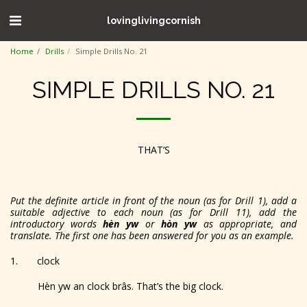
lovinglivingcornish
Home
Drills
Simple Drills No. 21
SIMPLE DRILLS NO. 21
THAT’S
Put the definite article in front of the noun (as for Drill 1), add a
suitable adjective to each noun (as for Drill 11), add the
introductory words
hèn yw
or
hòn yw
as appropriate, and
translate. The first one has been answered for you as an example.
1. clock
Hèn yw an clock brâs. That’s the big clock.