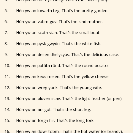
5. Hèn yw an lowarth teg. That’s the pretty garden.
6. Hòn yw an vabm guv. That’s the kind mother.
7. Hòn yw an scath vian. That’s the small boat.
8. Hèn yw an pysk gwydn. That’s the white fish.
9. Hòn yw an desen dhelycyùs. That’s the delicious cake.
10. Hèn yw an patâta rônd. That’s the round potato.
11. Hèn yw an keus melen. That’s the yellow cheese.
12. Hòn yw an wreg yonk. That’s the young wife.
13. Hòn yw an bluven scav. That’s the light feather (or pen).
14. Hòn yw an arr got. That’s the short leg.
15. Hòn yw an forgh hir. That’s the long fork.
16. Hèn yw an dowr tobm. That’s the hot water (or brandy).