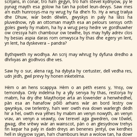
scrîjans, in conar, tro ha’n gegyn, tro ha’n stevel kydnyow, py le
pynag mayth esa golow ha tan ha pobel leun-devys. Saw mes
a’n euth hunrosys-ma ny wrug hy fia dhe’n fo. Hy a wrug trailya
dhe Dhuw, wàr bedn dêwlin, gwyskys in paly ha lâss ha
pluvednow, ryb an ottoman mayth esa an pelours sensys orth
goles gwely hy mabm, ha hy a wrug pesy hedre ve gordhuwher
ow cressya ha’n chambour ow tewlhe, bys may hylly adrëv clos
hy besias aspia daras rom omwysca hy thas dhe egery yn lent,
yn lent, ha dyskevera – pandra?
Bythqweth ny wodhya. An scrij may whrug hy dyfuna dredho a
dhrîvyas an godhvos dhe ves.
Saw hy o sur, alena rag, ha dybyta hy certuster, dell vedha res,
udn jëdh, gwil prevy hy honen inketelma.
Hèm o an hens scappya. Hèm o an pëth esens y, Ynsy, ow
temondya. Only indelma hy a ylly servya hy thas, restorya hy
mabm, ha dry dhe Maythorpe arta an lowender a henwhedhel,
pàn esa an hanafow pôlô arhans wàr an bord lestry ow
qwynkya, ow terlentry, ha’n wer owth eva down warlergh dëdh
hir a hel, owth eva yêhes hy mabm an venyn nowyth, an venyn
vrav, an venyn a veawty, ow terevel aga gwedren, ow tôwlel,
gwag, dhe vrêwy wàr an wainscot, pàn o an glesydnow trehys
fin kepar ha paly in dadn dreys an benenes jentyl, ow kerdhes
hell in skyjyow syjan, ha’n chambours leun a wolow tan, ha dowr