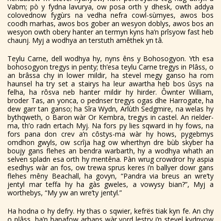
Vabm; pò y fydna lavurya, ow posa orth y dhesk, owth addya
colovednow fygùrs na vedha nefra cowl-sùmyes, awos bos
coodh marhas, awos bos gober an wesyon doblys, awos bos an
wesyon owth obery hanter an termyn kyns ha’n prîsyow fast heb
chaunj. Myj a wodhya an terstuth amêthek yn tâ.
Teylu Carne, dell wodhya hy, nyns êns y Bohosogyon. Yth esa
bohosogyon tregys in penty; th’esa teylu Carne tregys in Plâss, o
an brâssa chy in lower mildir, ha stevel megy ganso ha rom
haunsel ha try set a stairys ha leur awartha heb bos ûsys na
felha, ha rôsva neb hanter mildir hy hirder. Ôwnter William,
broder Tas, an yonca, o pednser tregys ogas dhe Harrogate, ha
dew garr tan ganso; ha Sîra Wydn, Arlùth Sedgmire, na welas hy
bythqweth, o Baron wàr Or Kembra, tregys in castel. An rielder-
ma, th’o radn ertach Myj. Na fors py lies sqward in hy fows, na
fors pana don crev a’n côstys-ma wàr hy hows, pygebmys
omdhon gwyls, ow scrîja hag ow wherthyn dre bùb skyber ha
boujy gans flehes an bendra warbarth, hy a wodhya whath an
selven spladn esa orth hy mentêna. Pàn wrug crowdror hy aspia
esedhys wàr an fos, ow trewa sprus keres i’n ballyer dowr gans
flehes mêny Beachall, ha govyn, “Pandra via breus an wre’ty
jentyl mar teffa hy ha gàs gweles, a vowysy bian?”, Myj a
worthebys, “My yw an wre’ty jentyl.”
Ha hodna o hy defry. Hy thas o sqwier, kefrës tiak kyn fe. An chy
o plâss, ha’n hanafow arhans wàr vord lestry i’n stevel kydnyow