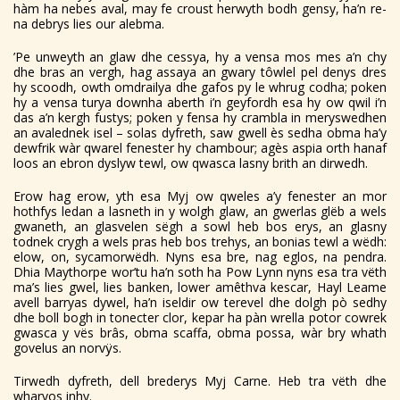
hàm ha nebes aval, may fe croust herwyth bodh gensy, ha’n re-
na debrys lies our alebma.
’Pe unweyth an glaw dhe cessya, hy a vensa mos mes a’n chy
dhe bras an vergh, hag assaya an gwary tôwlel pel denys dres
hy scoodh, owth omdrailya dhe gafos py le whrug codha; poken
hy a vensa turya downha aberth i’n geyfordh esa hy ow qwil i’n
das a’n kergh fustys; poken y fensa hy crambla in meryswedhen
an avalednek isel – solas dyfreth, saw gwell ès sedha obma ha’y
dewfrik wàr qwarel fenester hy chambour; agès aspia orth hanaf
loos an ebron dyslyw tewl, ow qwasca lasny brith an dirwedh.
Erow hag erow, yth esa Myj ow qweles a’y fenester an mor
hothfys ledan a lasneth in y wolgh glaw, an gwerlas glëb a wels
gwaneth, an glasvelen sëgh a sowl heb bos erys, an glasny
todnek crygh a wels pras heb bos trehys, an bonias tewl a wëdh:
elow, on, sycamorwëdh. Nyns esa bre, nag eglos, na pendra.
Dhia Maythorpe wor’tu ha’n soth ha Pow Lynn nyns esa tra vëth
ma’s lies gwel, lies banken, lower amêthva kescar, Hayl Leame
avell barryas dywel, ha’n iseldir ow terevel dhe dolgh pò sedhy
dhe boll bogh in tonecter clor, kepar ha pàn wrella potor cowrek
gwasca y vës brâs, obma scaffa, obma possa, wàr bry whath
govelus an norvÿs.
Tirwedh dyfreth, dell brederys Myj Carne. Heb tra vëth dhe
wharvos inhy.