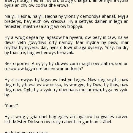
a sevys stag. Heb fin, dyfurf, drog y dhargan, an termyn a vydna
byrla an chy ow codha dhe vrows.
Na yll. Hedna, na yll. Hedna ny yllons y demondya ahanaf, Myj a
brederys, ha’y euth ow cressya. Hy a settyas dalhen in legh an
fenester, mayth esa an glaw ow troppya.
Hy a wrug degea hy lagasow ha nyvera, ow pesy in taw, na ve
devar vëth govydnys orty namoy. Mar mydna hy pesy, mar
mydna hy nyvera, dar, nyns o lowr dh’aga dyserry, Ynsy, ha dry
hy thas tre, hag ev henwys henavak.
Res o porres. A ny ylly hy clôwes carn margh ow clattra, son an
rosow ow lagya dre bollen wàr an fordh?
Hy a screwyas hy lagasow fast yn tegës. Naw deg seyth, naw
deg eth; yth esa ev ow nessa, hy whegyn, hy Duw, hy thas; naw
deg naw. Ogh, hy a vydn ry dhedhans musur ewn; hyga ny vydn
hy.
“Cans!”
Hy a wrug y gria uhel hag egery an lagasow ha gweles carven
leth Mêster Dickson ow trailya aberth in garth an stâbel.
Hy fejadow a veu fyllys.