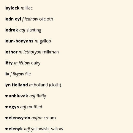
laylock
m
lilac
ledn oyl
f lednow
oilcloth
ledrek
adj
slanting
leun-bonyans
m
gallop
lethor
m lethoryon
milkman
lêty
m lêtiow
dairy
liv
f l
î
vyow
file
lyn Holland
m
holland (cloth)
manbluvak
adj
fluffy
megys
adj
muffled
melenwy·dn
adj/m
cream
melenyk
adj
yellowish, sallow