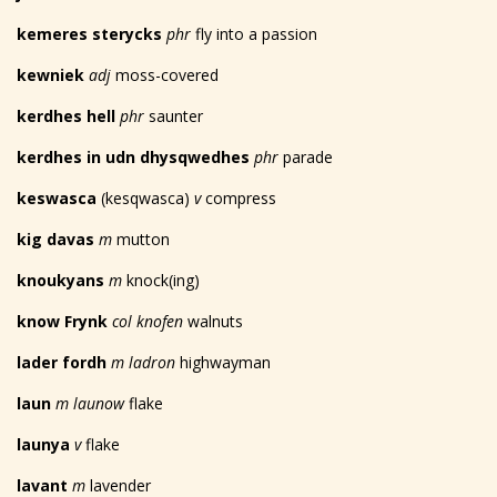
kemeres sterycks
phr
fly into a passion
kewniek
adj
moss-covered
kerdhes hell
phr
saunter
kerdhes in udn dhysqwedhes
phr
parade
keswasca
(kesqwasca)
v
compress
kig davas
m
mutton
knoukyans
m
knock(ing)
know Frynk
col knofen
walnuts
lader fordh
m ladron
highwayman
laun
m launow
flake
launya
v
flake
lavant
m
lavender