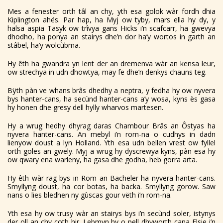
Mes a fenester orth tâl an chy, yth esa golok wàr fordh dhia
Kiplington ahës. Par hap, ha Myj ow tyby, mars ella hy dy, y
halsa aspia Tasyk ow trîvya gans Hicks i’n scafcarr, ha gwevya
dhodho, ha ponya an stairys dhe’n dor ha’y wortos in garth an
stâbel, ha’y wolcùbma.
Hy êth ha gwandra yn lent der an dremenva wàr an kensa leur,
ow strechya in udn dhowtya, may fe dhe’n denkys chauns teg.
Bÿth pàn ve whans brâs dhedhy a neptra, y fedha hy ow nyvera
bys hanter-cans, ha secùnd hanter-cans a’y wosa, kyns ès gasa
hy honen dhe gresy dell hylly wharvos martesen.
Hy a wrug hedhy dhyrag daras Chambour Brâs an Ôstyas ha
nyvera hanter-cans. An mebyl i’n rom-na o cudhys in dadn
lienyow doust a lyn Holland. Yth esa udn bellen vrest ow fyllel
orth goles an gwely. Myj a wrug hy dyscrewya kyns, pàn esa hy
ow qwary ena warleny, ha gasa dhe godha, heb gorra arta.
Hy êth wàr rag bys in Rom an Bacheler ha nyvera hanter-cans.
Smyllyng doust, ha cor botas, ha backa. Smyllyng gorow. Saw
nans o lies bledhen ny gùscas gour vëth i’n rom-na.
Yth esa hy ow trusy wàr an stairys bys i’n secùnd soler, istynys
der oll an chy coth hir. Lebmyn hy o pell dhyworth cana Elsie i’n