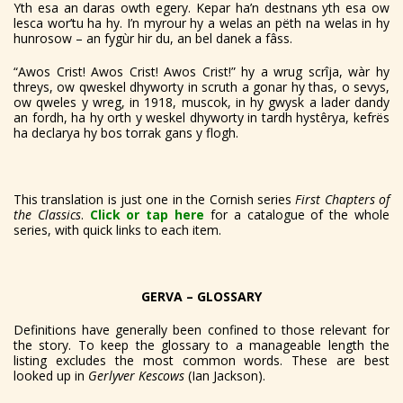
Yth esa an daras owth egery. Kepar ha’n destnans yth esa ow
lesca wor’tu ha hy. I’n myrour hy a welas an pëth na welas in hy
hunrosow – an fygùr hir du, an bel danek a fâss.
“Awos Crist! Awos Crist! Awos Crist!” hy a wrug scrîja, wàr hy
threys, ow qweskel dhyworty in scruth a gonar hy thas, o sevys,
ow qweles y wreg, in 1918, muscok, in hy gwysk a lader dandy
an fordh, ha hy orth y weskel dhyworty in tardh hystêrya, kefrës
ha declarya hy bos torrak gans y flogh.
This translation is just one in the Cornish series
First Chapters of
the Classics
.
Click or tap here
for a catalogue of the whole
series, with quick links to each item.
GERVA – GLOSSARY
Definitions have generally been confined to those relevant for
the story. To keep the glossary to a manageable length the
listing excludes the most common words. These are best
looked up in
Gerlyver Kescows
(Ian Jackson).