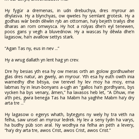
Hy fygùr a dremenas, in udn drebuchya, dres myrour an
dhylasva. Hy a blynchyas, ow qweles hy semlant grotesk. Hy a
godhas wàr bedn dêwlin ryb an ottoman, ha’y bejeth trailys dhe
dharas an rom omwysca. Hy hot a rolyas dhe’n eyl tenewen,
poos gans y vegh a bluvednow. Hy a wascas hy dêwla dhe’n
lagasow, ha’n avallow settys stark.
“Agan Tas ny, eus in nev ...”
Hy a wrug dallath yn lent hag yn crev.
Dre hy besias yth esa hy ow meras orth an golow gordhuwher
glas dres natur, an gwely, an myrour. Yth esa hy euth owth inia
warnedhy dhe bêsya, ow terevel hy lev moy ha moy, erna
labmas hy in leun-bonyans a-ugh an “gallos ha’n gordhyans, bys
vycken ha bys venary, âmen,” ha lavasos heb let, “A Dhuw, me
a’th pës, gwra benega Tas ha Mabm ha yaghhe Mabm ha’y dry
arta tre ...”
Hy lagasow o egerys whath, bytegyns ny wely hy tra vëth na
felha, saw unsel an myrour ledrek. Hy lev a seny tydn ha varys,
ha budhy pùb son aral. Ny wodhya na felha an pëth a levery,
“ha’y dry arta tre, awos Crist, awos Crist, awos Crist.”