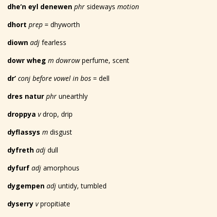
dhe’n eyl denewen
phr
sideways
motion
dhort
prep
= dhyworth
diown
adj
fearless
dowr wheg
m dowrow
perfume, scent
dr’
conj before vowel in bos
= dell
dres natur
phr
unearthly
droppya
v
drop, drip
dyflassys
m
disgust
dyfreth
adj
dull
dyfurf
adj
amorphous
dygempen
adj
untidy, tumbled
dyserry
v
propitiate