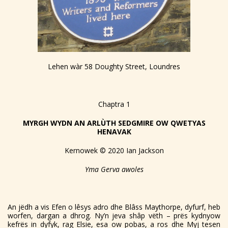
Lehen wàr 58 Doughty Street, Loundres
Chaptra 1
MYRGH WYDN AN ARLÙTH SEDGMIRE OW QWETYAS
HENAVAK
Kernowek © 2020 Ian Jackson
Yma Gerva awoles
An jëdh a vis Efen o lêsys adro dhe Blâss Maythorpe, dyfurf, heb
worfen, dargan a dhrog. Ny’n jeva shâp vëth – prës kydnyow
kefrës in dyfyk, rag Elsie, esa ow pobas, a ros dhe Myj tesen