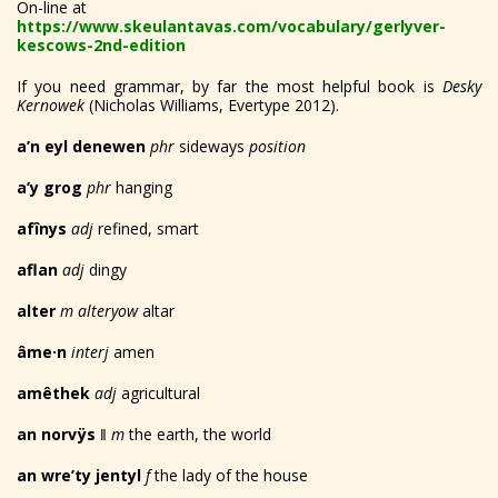
On-line at
https://www.skeulantavas.com/vocabulary/gerlyver-
kescows-2nd-edition
If you need grammar, by far the most helpful book is
Desky
Kernowek
(Nicholas Williams, Evertype 2012).
a’n eyl denewen
phr
sideways
position
a’y grog
phr
hanging
afînys
adj
refined, smart
aflan
adj
dingy
alter
m alteryow
altar
â
me
·
n
interj
amen
amêthek
adj
agricultural
an norvÿs
‖
m
the earth, the world
an wre’ty jentyl
f
the lady of the house