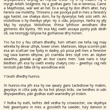
myrgh Arlùth Sedgmire. Hy a godhas gans Tas in kerensa, Carne
a Maythorpe, wàr wel an hel. Ev a wrug hy don dhe’n alter, ha’y
herens ow molethy. Th’esens y ow pockya poll in mes a fenestry
aga hastel, ow shakya dorn, ha hy dyserytys heb sols vëth. An
molothow o hy thenkys yêyn. Hy o clâv, prysonys. Nefra ny ylly
Myj hy vysytya. Molothow, th’esa lyfrêson anodhans dhe
gemeres dre bystry. Yth esa Myj owth assaya pystry pùb dëdh
oll, ow tesmygy rûnyow ha gorhanow dh’y honen.
Tro ha tro y feu otham dhedhy, ha’n otham ow tefia rag may
whrella hy devar uthyk, lower onen. Martesen, kibya scorren pàn
esa an scafcarr ow fysky in dadny, pò posa pell mes a fenester
rag tava barren idhyow, pò crambla dres styll cres an skyber
awartha, gawlak a-ugh an leur cauns men. Saw nans o teyr
bledhen yth esa hy owth eneby chalynj cres – gwethys rag neb
terstuth pàn falla oll hy asnodhow erel.
Y teuth dhedhy hunros.
I’n hunros-ma yth esa hy ow qwary gans taclednow hy mabm,
gwyskys in côta paly du ha hot pluvys brâs, ow kerdhes in udn
dhysqwedhes, pàn godhas euth warnedhy yn trobm.
Y fedha hy euth, kefrës dell vedha hy crowsecter, ow skydnya
heb gwarnyans in mes a gosoleth ha sawder, ha’y danvon in