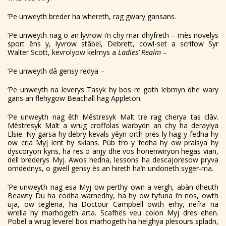
’Pe unweyth breder ha whereth, rag gwary gansans.
’Pe unweyth nag o an lyvrow i’n chy mar dhyfreth – mès novelys
sport êns y, lyvrow stâbel, Debrett, cowl-set a scrifow Syr
Walter Scott, kevrolyow kelmys a
Ladies’ Realm
–
’Pe unweyth dâ gensy redya –
’Pe unweyth na leverys Tasyk hy bos re goth lebmyn dhe wary
gans an flehygow Beachall hag Appleton.
’Pe unweyth nag êth Mêstresyk Malt tre rag cherya tas clâv.
Mêstresyk Malt a wrug croffolas warbydn an chy ha deraylya
Elsie. Ny garsa hy debry kevals yêyn orth prës ly hag y fedha hy
ow cria Myj lent hy skians. Pùb tro y fedha hy ow praisya hy
dyscoryon kyns, ha res o anjy dhe vos honenwiryon hegas vian,
dell brederys Myj. Awos hedna, lessons ha descajoresow pryva
omdednys, o gwell gensy ès an hireth ha’n undoneth syger-ma.
’Pe unweyth nag esa Myj ow perthy own a vergh, abàn dheuth
Beawty Du ha codha warnedhy, ha hy ow tyfuna i’n nos, owth
uja, ow teglena, ha Doctour Campbell owth erhy, nefra na
wrella hy marhogeth arta. Scafhës veu colon Myj dres ehen.
Pobel a wrug leverel bos marhogeth ha helghya plesours spladn,