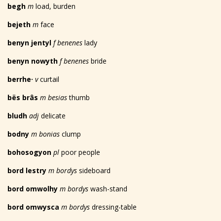
begh
m
load, burden
bejeth
m
face
benyn jentyl
f benenes
lady
benyn nowyth
f benenes
bride
berrhe
·
v
curtail
bës brâs
m besias
thumb
bludh
adj
delicate
bodny
m bonias
clump
bohosogyon
pl
poor people
bord lestry
m bordys
sideboard
bord omwolhy
m bordys
wash-stand
bord omwysca
m bordys
dressing-table