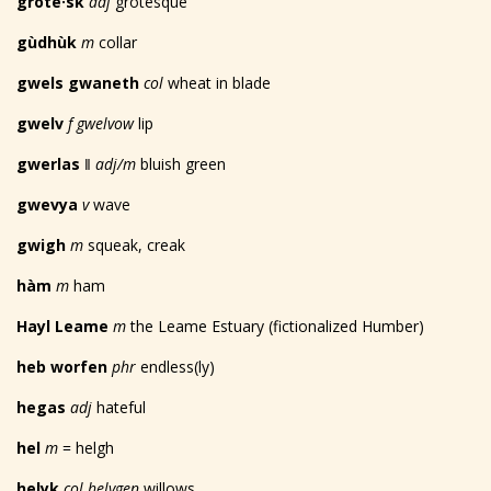
grote
·
sk
adj
grotesque
g
ù
dh
ù
k
m
collar
gwels gwaneth
col
wheat in blade
gwelv
f gwelvow
lip
gwerlas
‖
adj/m
bluish green
gwevya
v
wave
gwigh
m
squeak, creak
hàm
m
ham
Hayl Leame
m
the Leame Estuary (fictionalized Humber)
heb worfen
phr
endless(ly)
hegas
adj
hateful
hel
m
= helgh
helyk
col helygen
willows