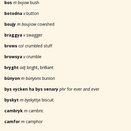
bos
m bojow
bush
botodna
v
button
boujy
m boujiow
cowshed
braggya
v
swagger
brows
col
crumbled stuff
browsya
v
crumble
bryght
adj
bright, brilliant
bùnyon
m bùnyons
bunion
bys vycken ha bys venary
phr
for ever and ever
byskyt
m byskyttys
biscuit
cambryk
m
cambric
camfor
m
camphor