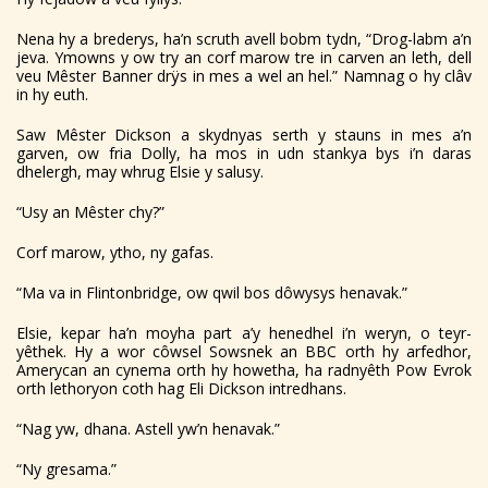
Nena hy a brederys, ha’n scruth avell bobm tydn, “Drog-labm a’n
jeva. Ymowns y ow try an corf marow tre in carven an leth, dell
veu Mêster Banner drÿs in mes a wel an hel.” Namnag o hy clâv
in hy euth.
Saw Mêster Dickson a skydnyas serth y stauns in mes a’n
garven, ow fria Dolly, ha mos in udn stankya bys i’n daras
dhelergh, may whrug Elsie y salusy.
“Usy an Mêster chy?”
Corf marow, ytho, ny gafas.
“Ma va in Flintonbridge, ow qwil bos dôwysys henavak.”
Elsie, kepar ha’n moyha part a’y henedhel i’n weryn, o teyr-
yêthek. Hy a wor côwsel Sowsnek an BBC orth hy arfedhor,
Amerycan an cynema orth hy howetha, ha radnyêth Pow Evrok
orth lethoryon coth hag Eli Dickson intredhans.
“Nag yw, dhana. Astell yw’n henavak.”
“Ny gresama.”