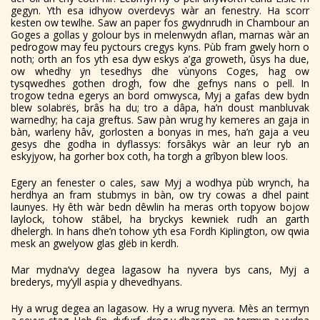
gegyn. Yth esa idhyow overdevys wàr an fenestry. Ha scorr
kesten ow tewlhe. Saw an paper fos gwydnrudh in Chambour an
Goges a gollas y golour bys in melenwydn aflan, marnas wàr an
pedrogow may feu pyctours cregys kyns. Pùb fram gwely horn o
noth; orth an fos yth esa dyw eskys a’ga groweth, ûsys ha due,
ow whedhy yn tesedhys dhe vùnyons Coges, hag ow
tysqwedhes gothen drogh, fow dhe gefnys nans o pell. In
trogow tedna egerys an bord omwysca, Myj a gafas dew bydn
blew solabrës, brâs ha du; tro a dâpa, ha’n doust manbluvak
warnedhy; ha caja greftus. Saw pàn wrug hy kemeres an gaja in
bàn, warleny hâv, gorlosten a bonyas in mes, ha’n gaja a veu
gesys dhe godha in dyflassys: forsâkys wàr an leur ryb an
eskyjyow, ha gorher box coth, ha torgh a grîbyon blew loos.
Egery an fenester o cales, saw Myj a wodhya pùb wrynch, ha
herdhya an fram stubmys in bàn, ow try cowas a dhel paint
launyes. Hy êth wàr bedn dêwlin ha meras orth topyow bojow
laylock, tohow stâbel, ha bryckys kewniek rudh an garth
dhelergh. In hans dhe’n tohow yth esa Fordh Kiplington, ow qwia
mesk an gwelyow glas glëb in kerdh.
Mar mydna’vy degea lagasow ha nyvera bys cans, Myj a
brederys, my’yll aspia y dhevedhyans.
Hy a wrug degea an lagasow. Hy a wrug nyvera. Mès an termyn