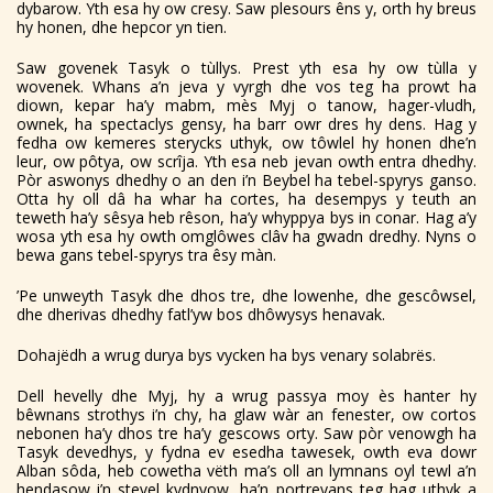
dybarow. Yth esa hy ow cresy. Saw plesours êns y, orth hy breus
hy honen, dhe hepcor yn tien.
Saw govenek Tasyk o tùllys. Prest yth esa hy ow tùlla y
wovenek. Whans a’n jeva y vyrgh dhe vos teg ha prowt ha
diown, kepar ha’y mabm, mès Myj o tanow, hager-vludh,
ownek, ha spectaclys gensy, ha barr owr dres hy dens. Hag y
fedha ow kemeres sterycks uthyk, ow tôwlel hy honen dhe’n
leur, ow pôtya, ow scrîja. Yth esa neb jevan owth entra dhedhy.
Pòr aswonys dhedhy o an den i’n Beybel ha tebel-spyrys ganso.
Otta hy oll dâ ha whar ha cortes, ha desempys y teuth an
teweth ha’y sêsya heb rêson, ha’y whyppya bys in conar. Hag a’y
wosa yth esa hy owth omglôwes clâv ha gwadn dredhy. Nyns o
bewa gans tebel-spyrys tra êsy màn.
’Pe unweyth Tasyk dhe dhos tre, dhe lowenhe, dhe gescôwsel,
dhe dherivas dhedhy fatl’yw bos dhôwysys henavak.
Dohajëdh a wrug durya bys vycken ha bys venary solabrës.
Dell hevelly dhe Myj, hy a wrug passya moy ès hanter hy
bêwnans strothys i’n chy, ha glaw wàr an fenester, ow cortos
nebonen ha’y dhos tre ha’y gescows orty. Saw pòr venowgh ha
Tasyk devedhys, y fydna ev esedha tawesek, owth eva dowr
Alban sôda, heb cowetha vëth ma’s oll an lymnans oyl tewl a’n
hendasow i’n stevel kydnyow, ha’n portreyans teg hag uthyk a