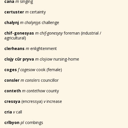
cana
m
singing
certuster
m
certainty
chalynj
m chalynjys
challenge
chif-gonesyas
m chif-gonesysy
foreman (industrial /
agricultural)
clerheans
m
enlightenment
clojy cûr pryva
m clojiow
nursing-home
coges
f cogesow
cook (female)
consler
m conslers
councillor
conteth
m contethow
county
cressya
(encressya)
v
increase
cria
v
call
crîbyon
pl
combings