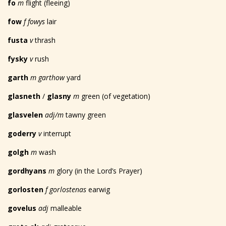
fo
m
flight (fleeing)
fow
f fowys
lair
fusta
v
thrash
fysky
v
rush
garth
m garthow
yard
glasneth
/
glasny
m
green (of vegetation)
glasvelen
adj/m
tawny green
goderry
v
interrupt
golgh
m
wash
gordhyans
m
glory (in the Lord’s Prayer)
gorlosten
f gorlostenas
earwig
govelus
adj
malleable