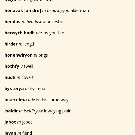
henavak
[
an dre
]
m henavogyon
alderman
hendas
m hendasow
ancestor
herwyth bodh
phr
as you like
hirder
m
length
honenwiryon
pl
prigs
hothfy
v
swell
hudh
m
covert
hyst
ê
rya
m
hysteria
inketelma
adv
in this same way
iseldir
m iseldiryow
low-lying plain
jabot
m
jabot
jevan
m
fiend