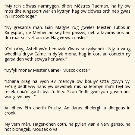
“My re’n clôwas namnygen, dhort Mêstres Tadman, ha hy ow
mos dhe Kingsport wàr an kyttryn hag ow clôwes orth neb gwas
in Flintonbridge.”
“Ny gresama màn. Gàn Maggie ’rug gweles Mêster Tubbs in
Kingsport, de Merher an seythen passys, neb a lavaras bos an
dra mar sur vell ancow. Hag
ev
yw consler.”
“Col or’vy, Astell yw’n henavak. Gwas socyalydhek. ’Njy a wrug
whedhla dr'yw Carne in dyfyk mona, hag in cort an conteth ny
garsa den vëth sewya henavak.”
“Dyfyk mona? Mêster Carne? Muscok osta.”
“Dhana prag na vydn ev mendya ow boujy? Otta govyn vy.
Ev’rug dedhewy nans yw dewdhek mis ha lebmyn ma’n teyl ow
resek dhia’n garth bys i’n lêty. Scon ’fëdh gwesyon governans
wàr geyn avy ...”
An dhew êth aberth i’n chy. An daras dhelergh a dhegeas in
cronk.
Ny vern màn. Hager-dhen coth, ha pyllen vian a varv ganso, ha
hot blonegek. Mousak o va.