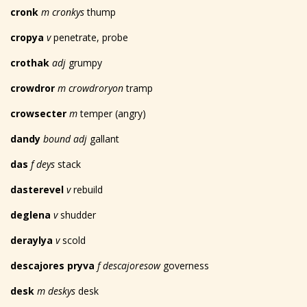
cronk
m cronkys
thump
cropya
v
penetrate, probe
crothak
adj
grumpy
crowdror
m crowdroryon
tramp
crowsecter
m
temper (angry)
dandy
bound adj
gallant
das
f deys
stack
dasterevel
v
rebuild
deglena
v
shudder
deraylya
v
scold
descajores pryva
f descajoresow
governess
desk
m deskys
desk