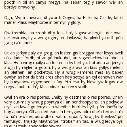
pooth in oll an canys megys, ha seban teg y sawor wàr an
bordys omwolhy.
Ogh, Myj a dhescas, dhyworth Coges, ha Hicks ha Castle, fatl’o
maner Plâss Maythorpe in termyn y glory.
Ow trembla, ha cronk dh’y fols, ha’y lagasow bryght der own,
der ervirans, hy a wrug egery an dhylasva, ha plynchya orth pùb
gwigh a’n daras.
Ot an jerkyn paly a’y grog, an losten gis braggya mar lêsys avell
côta lader fordh, ot an gùdhùk uhel, an ragvrehellow ha jabot a
lâss. Hy a wrug mailya an losten in hy herhyn, botodna an jerkyn
a-ugh hy raglen a goton; hy a wrug araya an lâss gyllys melen,
an blethen, an pockettys. Hy a wrug kemeres mes a’y baper
owrlyn an hot du brâs dres ehen ha’y settya a’n eyl denewen wàr
hy hudydnow dygempen a fay. Yth esa hy blew lyw logas ow
cregy a bùb tu dh’y fâss minak ha crev y vodh.
Gwil an dra o res porres. Eneby hy destnans o res porres. Dhe’n
very eur-ma y whrug poyntya oll an pendroppyans, an pockyow
elyn, an lavar goderrys, an whedhel berrhës bÿth pàn dheffa hy
hag apperya. Oll an clerheans in temygow adro dhe’n terros ha’n
fo ha’n tewlder, adro dhe’n vabm “druan”, “drog hy thenkys” pò
“anfusyk”, trajedy Maythorpe, “trobel” an tas, a wrug lêdya bys
i’n eur uthyk, anwoheladow-ma.