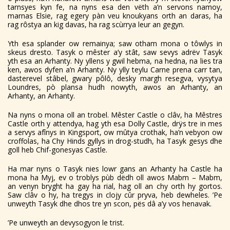
tarnsyes kyn fe, na nyns esa den vëth a’n servons namoy,
marnas Elsie, rag egery pàn veu knoukyans orth an daras, ha
rag rôstya an kig davas, ha rag scùrrya leur an gegyn.
Yth esa splander ow remainya; saw otham mona o tôwlys in
skeus dresto. Tasyk o mêster a’y stât, saw sevys adrëv Tasyk
yth esa an Arhanty. Ny yllens y gwil hebma, na hedna, na lies tra
ken, awos dyfen a’n Arhanty. Ny ylly teylu Carne prena carr tan,
dasterevel stâbel, gwary pôlô, desky margh resegva, vysytya
Loundres, pò plansa hudh nowyth, awos an Arhanty, an
Arhanty, an Arhanty.
Na nyns o mona oll an trobel. Mêster Castle o clâv, ha Mêstres
Castle orth y attendya, hag yth esa Dolly Castle, drÿs tre in mes
a servys afînys in Kingsport, ow mûtya crothak, ha’n vebyon ow
croffolas, ha Chy Hinds gyllys in drog-studh, ha Tasyk gesys dhe
goll heb Chif-gonesyas Castle.
Ha mar nyns o Tasyk nies lowr gans an Arhanty ha Castle ha
mona ha Myj, ev o troblys pùb dëdh oll awos Mabm – Mabm,
an venyn bryght ha gay ha rial, hag oll an chy orth hy gortos.
Saw clâv o hy, ha tregys in clojy cûr pryva, heb dewheles. ’Pe
unweyth Tasyk dhe dhos tre yn scon, pës dâ a’y vos henavak.
’Pe unweyth an devysogyon le trist.