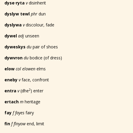
dyse
·
ryta
v
disinherit
dyslyw tewl
phr
dun
dyslywa
v
discolour, fade
dywel
adj
unseen
dyweskys
du
pair of shoes
dywvron
du
bodice (of dress)
elow
col elowen
elms
eneby
v
face, confront
2
entra
v
(dhe
) enter
ertach
m
heritage
fay
f fayes
fairy
fin
f fînyow
end, limit