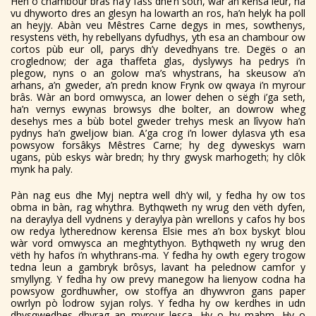
Hèn o chambour brâs ha’y fâss dhe’n soth, wàr an kensa leur, ha
vu dhyworto dres an glesyn ha lowarth an ros, ha’n helyk ha poll
an heyjy. Abàn veu Mêstres Carne degys in mes, sowthenys,
resystens vëth, hy rebellyans dyfudhys, yth esa an chambour ow
cortos pùb eur oll, parys dh’y devedhyans tre. Degës o an
croglednow; der aga thaffeta glas, dyslywys ha pedrys i’n
plegow, nyns o an golow ma’s whystrans, ha skeusow a’n
arhans, a’n gweder, a’n predn know Frynk ow qwaya i’n myrour
brâs. Wàr an bord omwysca, an lower dehen o sëgh i’ga seth,
ha’n vernys ewynas browsys dhe bolter, an dowrow wheg
desehys mes a bùb botel gweder trehys mesk an lîvyow ha’n
pydnys ha’n gweljow bian. A’ga crog i’n lower dylasva yth esa
powsyow forsâkys Mêstres Carne; hy deg dyweskys warn
ugans, pùb eskys wàr bredn; hy thry gwysk marhogeth; hy clôk
mynk ha paly.
Pàn nag eus dhe Myj neptra well dh’y wil, y fedha hy ow tos
obma in bàn, rag whythra. Bythqweth ny wrug den vëth dyfen,
na deraylya dell vydnens y deraylya pàn wrellons y cafos hy bos
ow redya lytherednow kerensa Elsie mes a’n box byskyt blou
wàr vord omwysca an meghtythyon. Bythqweth ny wrug den
vëth hy hafos i’n whythrans-ma. Y fedha hy owth egery trogow
tedna leun a gambryk brôsys, lavant ha pelednow camfor y
smyllyng. Y fedha hy ow prevy manegow ha lienyow codna ha
powsyow gordhuwher, ow stoffya an dhywvron gans paper
owrlyn pò lodrow syjan rolys. Y fedha hy ow kerdhes in udn
dhysqwedhes dhyrag an myrour lesca. Hy o hy mabm. Hy o