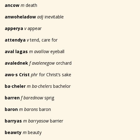
ancow
m
death
anwoheladow
adj
inevitable
apperya
v
appear
attendya
v
tend, care for
aval lagas
m avallow
eyeball
avalednek
f avalenegow
orchard
awo
·
s Crist
phr
for Christ’s sake
ba·cheler
m ba·chelers
bachelor
barren
f barednow
sprig
baron
m barons
baron
barryas
m barryasow
barrier
beawty
m
beauty