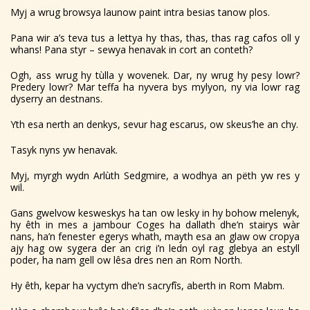
Myj a wrug browsya launow paint intra besias tanow plos.
Pana wir a’s teva tus a lettya hy thas, thas, thas rag cafos oll y
whans! Pana styr – sewya henavak in cort an conteth?
Ogh, ass wrug hy tùlla y wovenek. Dar, ny wrug hy pesy lowr?
Predery lowr? Mar teffa ha nyvera bys mylyon, ny via lowr rag
dyserry an destnans.
Yth esa nerth an denkys, sevur hag escarus, ow skeus’he an chy.
Tasyk nyns yw henavak.
Myj, myrgh wydn Arlùth Sedgmire, a wodhya an pëth yw res y
wil.
Gans gwelvow kesweskys ha tan ow lesky in hy bohow melenyk,
hy êth in mes a jambour Coges ha dallath dhe’n stairys wàr
nans, ha’n fenester egerys whath, mayth esa an glaw ow cropya
ajy hag ow sygera der an crig i’n ledn oyl rag glebya an estyll
poder, ha nam gell ow lêsa dres nen an Rom North.
Hy êth, kepar ha vyctym dhe’n sacryfîs, aberth in Rom Mabm.