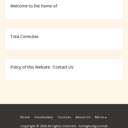
Welcome to the home of
Tota Cornicitas
Policy of this Website: 'Contact Us'
Home
Vocabulary
Courses
About Us
More
Copyright © 2026 All rights reserved -
lovinglivingcornish