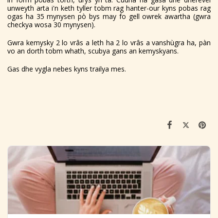
unweyth arta i'n keth tyller tobm rag hanter-our kyns pobas rag
ogas ha 35 mynysen pò bys may fo gell owrek awartha (gwra
checkya wosa 30 mynysen).
Gwra kemysky 2 lo vrâs a leth ha 2 lo vrâs a vanshùgra ha, pàn
vo an dorth tobm whath, scubya gans an kemyskyans.
Gas dhe vygla nebes kyns trailya mes.