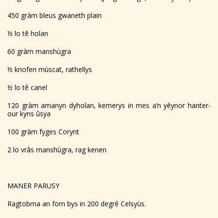
450 gràm bleus gwaneth plain
½ lo tê holan
60 gràm manshùgra
½ knofen mùscat, rathellys
½ lo tê canel
120 gràm amanyn dyholan, kemerys in mes a’n yêynor hanter-
our kyns ûsya
100 gràm fyges Corynt
2 lo vrâs manshùgra, rag kenen
MANER PARUSY
Ragtobma an forn bys in 200 degrê Celsyùs.