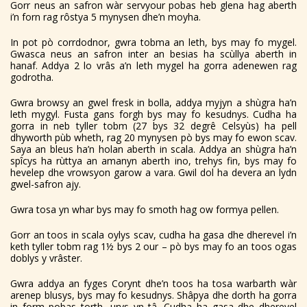
Gorr neus an safron wàr servyour pobas heb glena hag aberth
i’n forn rag rôstya 5 mynysen dhe’n moyha.
In pot pò corrdodnor, gwra tobma an leth, bys may fo mygel.
Gwasca neus an safron inter an besias ha scùllya aberth in
hanaf. Addya 2 lo vrâs a’n leth mygel ha gorra adenewen rag
godrotha.
Gwra browsy an gwel fresk in bolla, addya myjyn a shùgra ha’n
leth mygyl. Fusta gans forgh bys may fo kesudnys. Cudha ha
gorra in neb tyller tobm (27 bys 32 degrê Celsyùs) ha pell
dhyworth pùb wheth, rag 20 mynysen pò bys may fo ewon scav.
Saya an bleus ha’n holan aberth in scala. Addya an shùgra ha’n
spîcys ha rùttya an amanyn aberth ino, trehys fin, bys may fo
hevelep dhe vrowsyon garow a vara. Gwil dol ha devera an lydn
gwel-safron ajy.
Gwra tosa yn whar bys may fo smoth hag ow formya pellen.
Gorr an toos in scala oylys scav, cudha ha gasa dhe dherevel i’n
keth tyller tobm rag 1½ bys 2 our – pò bys may fo an toos ogas
doblys y vrâster.
Gwra addya an fyges Corynt dhe’n toos ha tosa warbarth wàr
arenep blusys, bys may fo kesudnys. Shâpya dhe dorth ha gorra
in form pobas torth, urys yn tâ. Cudha ha gasa dhe dherevel