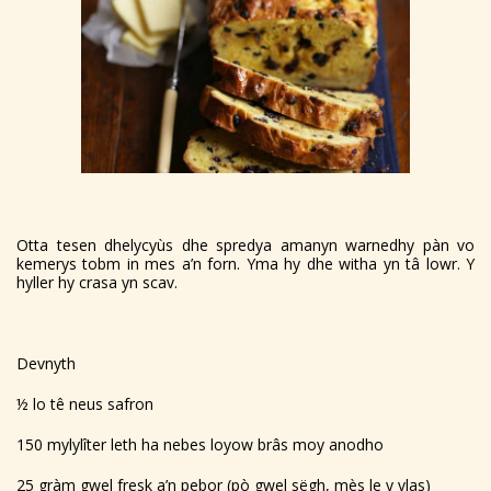
Otta tesen dhelycyùs dhe spredya amanyn warnedhy pàn vo
kemerys tobm in mes a’n forn. Yma hy dhe witha yn tâ lowr. Y
hyller hy crasa yn scav.
Devnyth
½ lo tê neus safron
150 mylylîter leth ha nebes loyow brâs moy anodho
25 gràm gwel fresk a’n pebor (pò gwel sëgh, mès le y vlas)